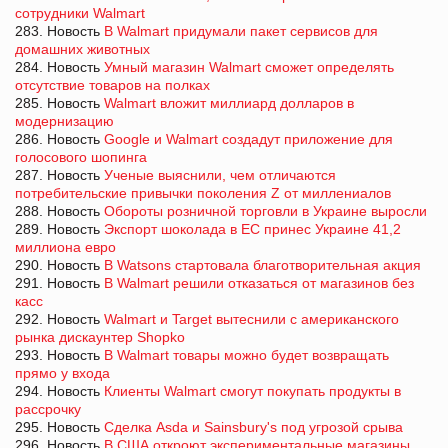
сотрудники Walmart
283. Новость
В Walmart придумали пакет сервисов для
домашних животных
284. Новость
Умный магазин Walmart сможет определять
отсутствие товаров на полках
285. Новость
Walmart вложит миллиард долларов в
модернизацию
286. Новость
Google и Walmart создадут приложение для
голосового шопинга
287. Новость
Ученые выяснили, чем отличаются
потребительские привычки поколения Z от миллениалов
288. Новость
Обороты розничной торговли в Украине выросли
289. Новость
Экспорт шоколада в ЕС принес Украине 41,2
миллиона евро
290. Новость
В Watsons стартовала благотворительная акция
291. Новость
В Walmart решили отказаться от магазинов без
касс
292. Новость
Walmart и Target вытеснили с американского
рынка дискаунтер Shopko
293. Новость
В Walmart товары можно будет возвращать
прямо у входа
294. Новость
Клиенты Walmart смогут покупать продукты в
рассрочку
295. Новость
Сделка Asda и Sainsbury's под угрозой срыва
296. Новость
В США откроют экспериментальные магазины