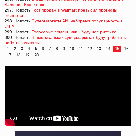
Samsung Experience
297. Новость
Рост продаж в Walmart превысил прогнозы
экспертов
298. Новость
Супермаркеты Aldi набирают популярность в
США
299. Новость
Голосовые помощники - будущее ритейла
300. Новость
В американских супермаркетах будут работать
роботы-зазывалы
1
2
3
4
5
6
7
8
9
10
11
12
13
14
15
16
17
18
19
20