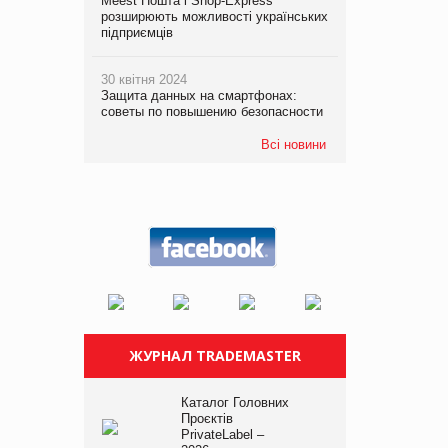
Meest Пошта і Shop-Express
розширюють можливості українських
підприємців
30 квітня 2024
Защита данных на смартфонах:
советы по повышению безопасности
Всі новини
ЖУРНАЛ TRADEMASTER
Каталог Головних
Проєктів
PrivateLabel –