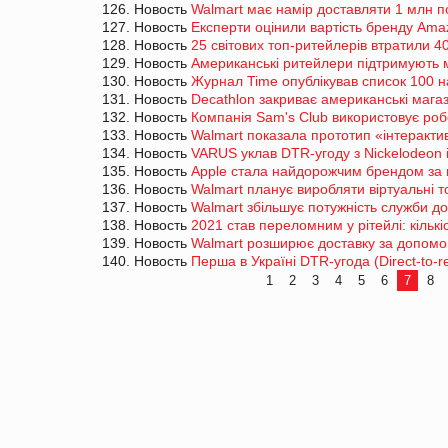
126. Новость
Walmart має намір доставляти 1 млн п
127. Новость
Експерти оцінили вартість бренду Ama
128. Новость
25 світових топ-ритейлерів втратили 4
129. Новость
Американські ритейлери підтримують м
130. Новость
Журнал Time опублікував список 100 н
131. Новость
Decathlon закриває американські мага
132. Новость
Компанія Sam's Club використовує роб
133. Новость
Walmart показала прототип «інтеракти
134. Новость
VARUS уклав DTR-угоду з Nickelodeon і
135. Новость
Apple стала найдорожчим брендом за 
136. Новость
Walmart планує виробляти віртуальні 
137. Новость
Walmart збільшує потужність служби д
138. Новость
2021 став переломним у рітейлі: кількі
139. Новость
Walmart розширює доставку за допомо
140. Новость
Перша в Україні DTR-угода (Direct-to-
1
2
3
4
5
6
7
8