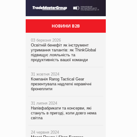
НОВИНИ B2B
03 березня 2026
Освітній бенефіт як інструмент
утримання талантів: як ThinkGlobal
підвищує лояльність та
продуктивність вашої команди
31 жовтня 2024
Компанія Rarog Tactical Gear
презентувала надлегкі керамічні
бронеплити
31 липня 2024
Напівфабрикати та консерви, які
стануть в пригоді, коли довго нема
світла
24 червня 2024