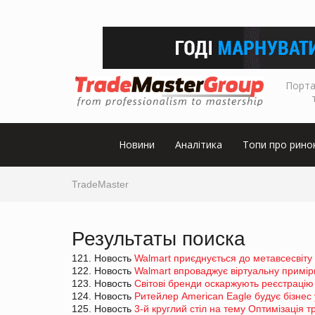
Порта
Новини
Аналітика
Топи про рино
TradeMaster
Результаты поиска
121. Новость
Walmart приєднується до метавсесвіту 
122. Новость
Walmart впроваджує віртуальну примір
123. Новость
Світові бренди оскаржують реєстрацію 
124. Новость
Ритейлер American Eagle будує бізнес 
125. Новость
3-й круглий стіл на тему Оптимізація 