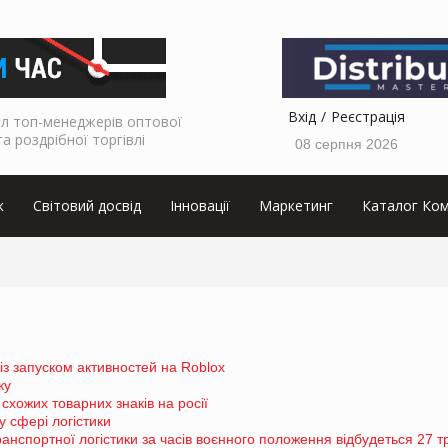
Вхід
Реєстрація
л топ-менеджерів оптової
та роздрібної торгівлі
08 серпня 2026
к
Світовий досвід
Інновації
Маркетинг
Каталог Ком
із запуском активностей на Roblox
ку
схожих товарних знаків на росії
у сфері логістики
транспортної логістики за часів воєнного положення відбудеться 27 