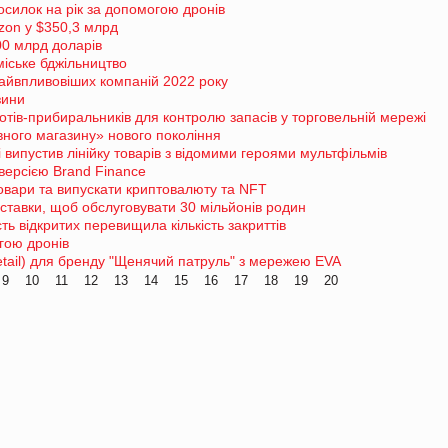
осилок на рік за допомогою дронів
zon у $350,3 млрд
00 млрд доларів
іське бджільництво
айвпливовіших компаній 2022 року
зини
отів-прибиральників для контролю запасів у торговельній мережі
вного магазину» нового покоління
 випустив лінійку товарів з відомими героями мультфільмів
версією Brand Finance
товари та випускати криптовалюту та NFT
оставки, щоб обслуговувати 30 мільйонів родин
сть відкритих перевищила кількість закриттів
гою дронів
retail) для бренду "Щенячий патруль" з мережею EVA
9
10
11
12
13
14
15
16
17
18
19
20