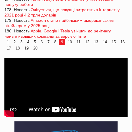
пошуку роботи
178. Новость
Очікується, що покупці витратять в Інтернеті у
2021 році 4,2 трлн доларів
179. Новость
Amazon стане найбільшим американським
рітейлером у 2025 році
180. Новость
Apple, Google і Tesla увійшли до рейтингу
найвпливовіших компаній за версією Time
1
2
3
4
5
6
7
8
9
10
11
12
13
14
15
16
17
18
19
20