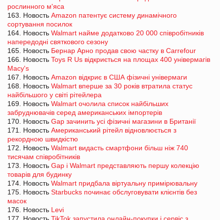
рослинного м'яса
163. Новость
Amazon патентує систему динамічного
сортування посилок
164. Новость
Walmart найме додатково 20 000 співробітників
напередодні святкового сезону
165. Новость
Бернар Арно продав свою частку в Carrefour
166. Новость
Toys R Us відкриється на площах 400 універмагів
Macy's
167. Новость
Amazon відкриє в США фізичні універмаги
168. Новость
Walmart вперше за 30 років втратила статус
найбільшого у світі рітейлера
169. Новость
Walmart очолила список найбільших
забруднювачів серед американських імпортерів
170. Новость
Gap зачинить усі фізичні магазини в Британії
171. Новость
Американський рітейл відновлюється з
рекордною швидкістю
172. Новость
Walmart видасть смартфони більш ніж 740
тисячам співробітників
173. Новость
Gap і Walmart представляють першу колекцію
товарів для будинку
174. Новость
Walmart придбала віртуальну примірювальну
175. Новость
Starbucks починає обслуговувати клієнтів без
масок
176. Новость
Levi
177. Новость
TikTok запустила онлайн-покупки і сервіс з