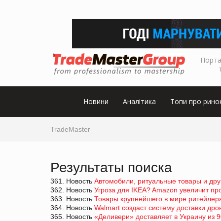
Порта
Новини
Аналітика
Топи про рино
TradeMaster
Результаты поиска
361. Новость
Автомобили, ритуальные товары и дру
362. Новость
Угроза для IKEA? Amazon увеличит пр
363. Новость
Товары крупнейшего в мире ритейлер
364. Новость
Walmart создаст систему доставки др
365. Новость
«Деливери» доставляет в Украину из 