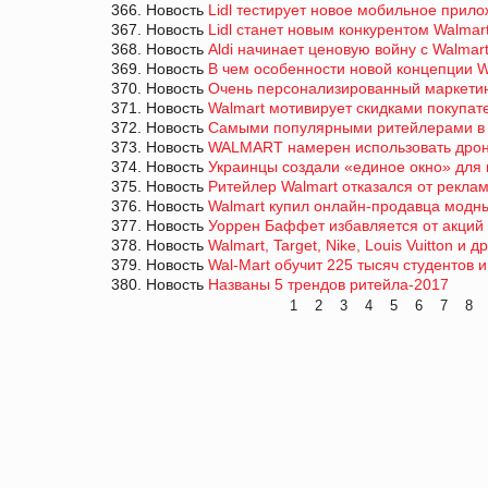
366. Новость
Lidl тестирует новое мобильное прил
367. Новость
Lidl станет новым конкурентом Walma
368. Новость
Aldi начинает ценовую войну с Walmar
369. Новость
В чем особенности новой концепции W
370. Новость
Очень персонализированный маркетинг:
371. Новость
Walmart мотивирует скидками покупат
372. Новость
Самыми популярными ритейлерами в С
373. Новость
WALMART намерен использовать дроны 
374. Новость
Украинцы создали «единое окно» для 
375. Новость
Ритейлер Walmart отказался от рекла
376. Новость
Walmart купил онлайн-продавца модны
377. Новость
Уоррен Баффет избавляется от акций
378. Новость
Walmart, Target, Nike, Louis Vuitton 
379. Новость
Wal-Mart обучит 225 тысяч студентов
380. Новость
Названы 5 трендов ритейла-2017
1
2
3
4
5
6
7
8