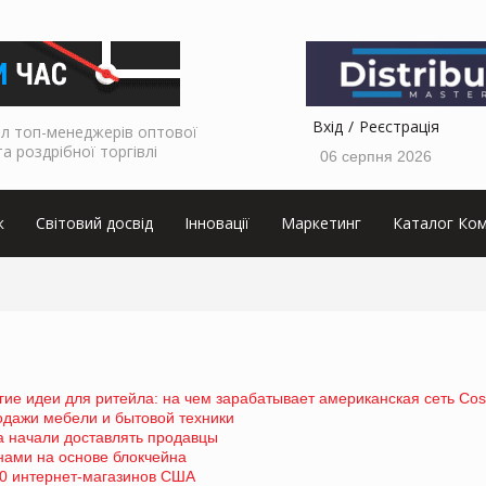
Вхід
Реєстрація
л топ-менеджерів оптової
та роздрібної торгівлі
06 серпня 2026
к
Світовий досвід
Інновації
Маркетинг
Каталог Ком
гие идеи для ритейла: на чем зарабатывает американская сеть Cos
одажи мебели и бытовой техники
а начали доставлять продавцы
онами на основе блокчейна
90 интернет-магазинов США