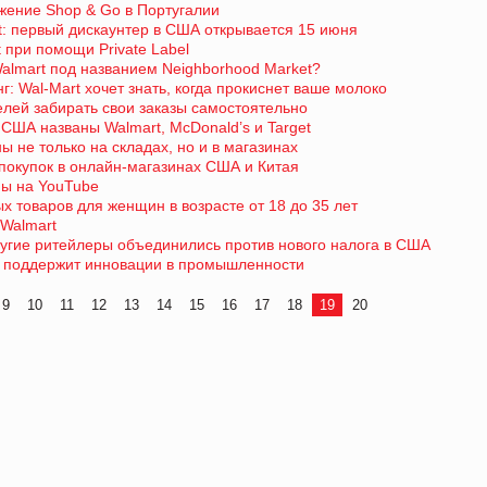
ожение Shop & Go в Португалии
rt: первый дискаунтер в США открывается 15 июня
t при помощи Private Label
almart под названием Neighborhood Market?
 Wal-Mart хочет знать, когда прокиснет ваше молоко
елей забирать свои заказы самостоятельно
ША названы Walmart, McDonald’s и Target
не только на складах, но и в магазинах
покупок в онлайн-магазинах США и Китая
мы на YouTube
х товаров для женщин в возрасте от 18 до 35 лет
 Walmart
и другие ритейлеры объединились против нового налога в США
 и поддержит инновации в промышленности
9
10
11
12
13
14
15
16
17
18
19
20