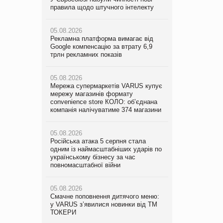
правила щодо штучного інтелекту
мережу магазинів формату
правила щодо штучного інтелекту
convenience store КОЛО: об’єднана
компанія налічуватиме 374 магазини
05.08.2026
05.08.2026
Рекламна платформа вимагає від
Рекламна платформа вимагає від
Google компенсацію за втрату 6,9
05.08.2026
Google компенсацію за втрату 6,9
трлн рекламних показів
Російська атака 5 серпня стала
трлн рекламних показів
одним із наймасштабніших ударів по
українському бізнесу за час
05.08.2026
05.08.2026
повномасштабної війни
Мережа супермаркетів VARUS купує
Adidas витратила понад $1 млрд на
мережу магазинів формату
маркетинг за квартал
convenience store КОЛО: об’єднана
05.08.2026
компанія налічуватиме 374 магазини
Смачне поповнення дитячого меню:
05.08.2026
у VARUS з’явилися новинки від ТМ
Amazon звинуватили у недостовірній
ТОКЕРИ
05.08.2026
рекламі екологічних продуктів
Російська атака 5 серпня стала
одним із наймасштабніших ударів по
05.08.2026
05.08.2026
українському бізнесу за час
Сергій Лісунов про заморожені
AstraZeneca обговорює найбільшу
повномасштабної війни
хлібобулочні вироби на
угоду десятиліття
PrivateLabel&FMCG Master 2026
05.08.2026
Смачне поповнення дитячого меню:
04.08.2026
у VARUS з’явилися новинки від ТМ
Через атаку РФ у Дніпрі пошкоджено
ТОКЕРИ
склад шоколаду Millennium