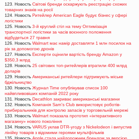
123. Новость
Світові бренди оскаржують реєстрацію схожих
товарних знаків на росії
124. Новость
Ритейлер American Eagle будує бізнес у сфері
логістики
125. Новость
3-й круглий стіл на тему Оптимізація
транспортної логістики за часів воєнного положення
відбудеться 27 травня
126. Новость
Walmart має намір доставляти 1 млн посилок на
рік за допомогою дронів
127. Новость
Експерти оцінили вартість бренду Amazon у
$350,3 млрд
128. Новость
25 світових топ-ритейлерів втратили 400 млрд
доларів
129. Новость
Американські ритейлери підтримують міське
бджільництво
130. Новость
Журнал Time опублікував список 100
найвпливовіших компаній 2022 року
131. Новость
Decathlon закриває американські магазини
132. Новость
Компанія Sam's Club використовує роботів-
прибиральників для контролю запасів у торговельній мережі
133. Новость
Walmart показала прототип «інтерактивного
магазину» нового покоління
134. Новость
VARUS уклав DTR-угоду з Nickelodeon і випустив
лінійку товарів з відомими героями мультфільмів
135. Новость
Apple стала найдорожчим брендом за версією