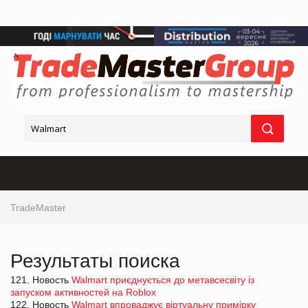
TradeMaster
Результаты поиска
121. Новость
Walmart приєднується до метавсесвіту із
запуском активностей на Roblox
122. Новость
Walmart впроваджує віртуальну примірку