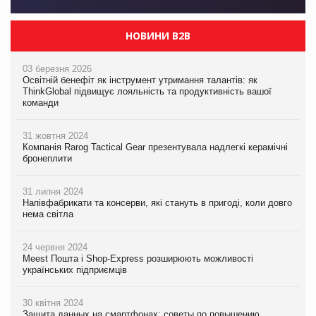
НОВИНИ B2B
03 березня 2026
Освітній бенефіт як інструмент утримання талантів: як
ThinkGlobal підвищує лояльність та продуктивність вашої
команди
31 жовтня 2024
Компанія Rarog Tactical Gear презентувала надлегкі керамічні
бронеплити
31 липня 2024
Напівфабрикати та консерви, які стануть в пригоді, коли довго
нема світла
24 червня 2024
Meest Пошта і Shop-Express розширюють можливості
українських підприємців
30 квітня 2024
Защита данных на смартфонах: советы по повышению