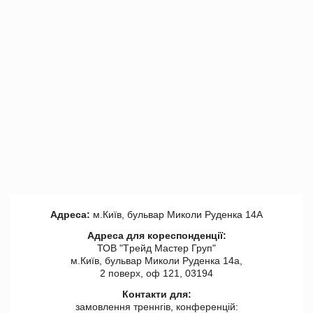
Адреса:
м.Київ, бульвар Миколи Руденка 14А
Адреса для кореспонденції:
ТОВ "Tрейд Мастер Груп"
м.Київ, бульвар Миколи Руденка 14а,
2 поверх, оф 121, 03194
Контакти для:
замовлення треннгів, конференцій: