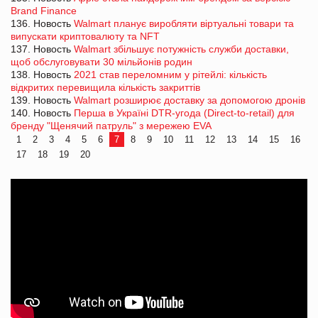
Brand Finance
136. Новость
Walmart планує виробляти віртуальні товари та
випускати криптовалюту та NFT
137. Новость
Walmart збільшує потужність служби доставки,
щоб обслуговувати 30 мільйонів родин
138. Новость
2021 став переломним у рітейлі: кількість
відкритих перевищила кількість закриттів
139. Новость
Walmart розширює доставку за допомогою дронів
140. Новость
Перша в Україні DTR-угода (Direct-to-retail) для
бренду "Щенячий патруль" з мережею EVA
1
2
3
4
5
6
7
8
9
10
11
12
13
14
15
16
17
18
19
20