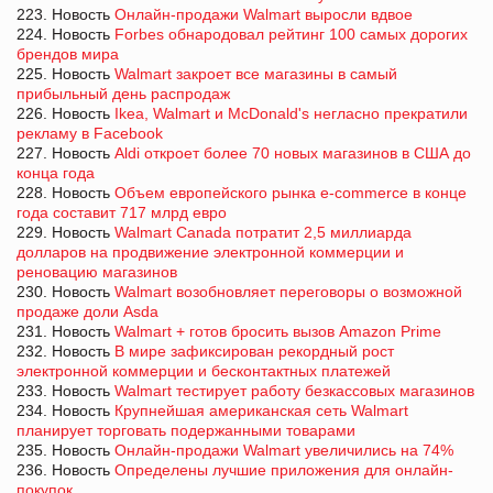
223. Новость
Онлайн-продажи Walmart выросли вдвое
224. Новость
Forbes обнародовал рейтинг 100 самых дорогих
брендов мира
225. Новость
Walmart закроет все магазины в самый
прибыльный день распродаж
226. Новость
Ikea, Walmart и McDonald's негласно прекратили
рекламу в Facebook
227. Новость
Aldi откроет более 70 новых магазинов в США до
конца года
228. Новость
Объем европейского рынка e-commerce в конце
года составит 717 млрд евро
229. Новость
Walmart Canada потратит 2,5 миллиарда
долларов на продвижение электронной коммерции и
реновацию магазинов
230. Новость
Walmart возобновляет переговоры о возможной
продаже доли Asda
231. Новость
Walmart + готов бросить вызов Amazon Prime
232. Новость
В мире зафиксирован рекордный рост
электронной коммерции и бесконтактных платежей
233. Новость
Walmart тестирует работу безкассовых магазинов
234. Новость
Крупнейшая американская сеть Walmart
планирует торговать подержанными товарами
235. Новость
Онлайн-продажи Walmart увеличились на 74%
236. Новость
Определены лучшие приложения для онлайн-
покупок