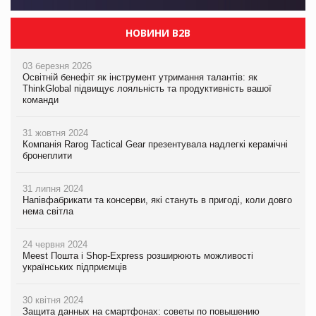
НОВИНИ B2B
03 березня 2026
Освітній бенефіт як інструмент утримання талантів: як
ThinkGlobal підвищує лояльність та продуктивність вашої
команди
31 жовтня 2024
Компанія Rarog Tactical Gear презентувала надлегкі керамічні
бронеплити
31 липня 2024
Напівфабрикати та консерви, які стануть в пригоді, коли довго
нема світла
24 червня 2024
Meest Пошта і Shop-Express розширюють можливості
українських підприємців
30 квітня 2024
Защита данных на смартфонах: советы по повышению