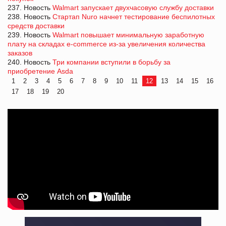
237. Новость
Walmart запускает двухчасовую службу доставки
238. Новость
Стартап Nuro начнет тестирование беспилотных
средств доставки
239. Новость
Walmart повышает минимальную заработную
плату на складах e-commerce из-за увеличения количества
заказов
240. Новость
Три компании вступили в борьбу за
приобретение Asda
1
2
3
4
5
6
7
8
9
10
11
12
13
14
15
16
17
18
19
20