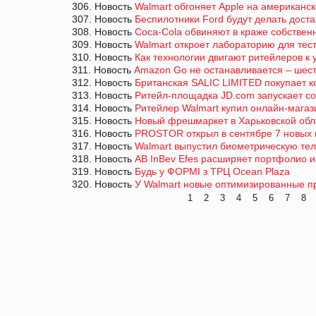
306. Новость
Walmart обгоняет Apple на американс
307. Новость
Беспилотники Ford будут делать доста
308. Новость
Coca-Cola обвиняют в краже собствен
309. Новость
Walmart откроет лабораторию для тес
310. Новость
Как технологии двигают ритейлеров к 
311. Новость
Amazon Go не останавливается – шес
312. Новость
Британская SALIC LIMITED покупает 
313. Новость
Ритейл-площадка JD.com запускает со
314. Новость
Ритейлер Walmart купил онлайн-магази
315. Новость
Новый фрешмаркет в Харьковской обла
316. Новость
PROSTOR открыл в сентябре 7 новых 
317. Новость
Walmart выпустил биометрическую те
318. Новость
AB InBev Efes расширяет портфолио 
319. Новость
Будь у ФОРМІ з ТРЦ Ocean Plaza
320. Новость
У Walmart новые оптимизированные пр
1
2
3
4
5
6
7
8