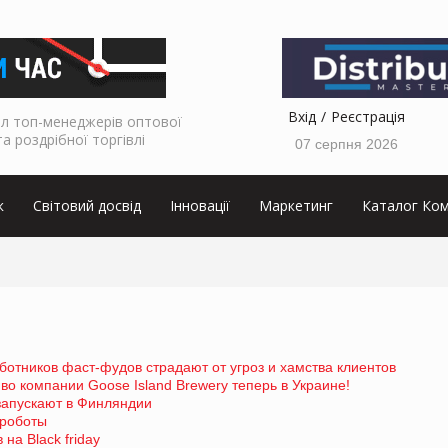
Вхід
Реєстрація
л топ-менеджерів оптової
та роздрібної торгівлі
07 серпня 2026
к
Світовий досвід
Інновації
Маркетинг
Каталог Ком
ботников фаст-фудов страдают от угроз и хамства клиентов
во компании Goose Island Brewery теперь в Украине!
запускают в Финляндии
 роботы
на Black friday