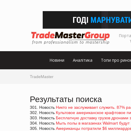
Порта
Новини
Аналітика
Топи про рино
TradeMaster
Результаты поиска
301. Новость
Никто не заслуживает служить. 87% ра
302. Новость
Культовое американское крафтовое пи
303. Новость
Бесплатную доставку грузов дронами 
304. Новость
Мыть полы в магазинах Walmart будут
305. Новость
Американцы потратили $6 миллиардов 