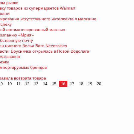
ком рынке
вку товаров из супермаркетов Walmart
ности
тирования искусственного интеллекта в магазине
успеху
той автоматизированный магазин
компанию «Мрия»
бственную почту
н нижнего белья Bare Necessities
сти: Брусничка открылась в Новой Водолаге
магазинов
лежку
импортируемых брендов
авила возврата товара
9
10
11
12
13
14
15
16
17
18
19
20