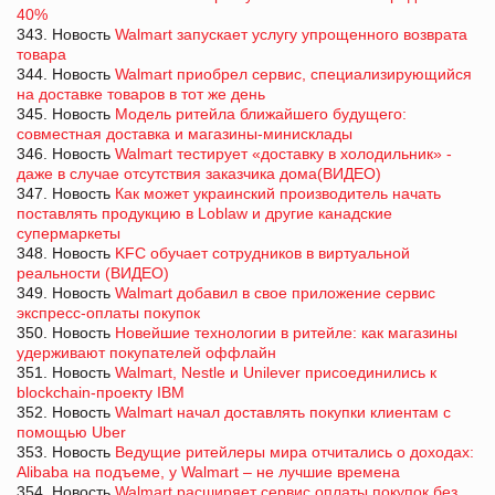
40%
343. Новость
Walmart запускает услугу упрощенного возврата
товара
344. Новость
Walmart приобрел сервис, специализирующийся
на доставке товаров в тот же день
345. Новость
Модель ритейла ближайшего будущего:
совместная доставка и магазины-минисклады
346. Новость
Walmart тестирует «доставку в холодильник» -
даже в случае отсутствия заказчика дома(ВИДЕО)
347. Новость
Как может украинский производитель начать
поставлять продукцию в Loblaw и другие канадские
супермаркеты
348. Новость
KFC обучает сотрудников в виртуальной
реальности (ВИДЕО)
349. Новость
Walmart добавил в свое приложение сервис
экспресс-оплаты покупок
350. Новость
Новейшие технологии в ритейле: как магазины
удерживают покупателей оффлайн
351. Новость
Walmart, Nestle и Unilever присоединились к
blockchain-проекту IBM
352. Новость
Walmart начал доставлять покупки клиентам с
помощью Uber
353. Новость
Ведущие ритейлеры мира отчитались о доходах:
Alibaba на подъеме, у Walmart – не лучшие времена
354. Новость
Walmart расширяет сервис оплаты покупок без