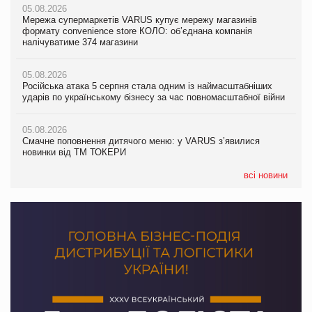
05.08.2026
05.08.2026
Мережа супермаркетів VARUS купує мережу магазинів
05.08.2026
Adidas витратила понад $1 млрд на маркетинг за квартал
формату convenience store КОЛО: об’єднана компанія
Смачне поповнення дитячого меню: у VARUS з’явилися
налічуватиме 374 магазини
новинки від ТМ ТОКЕРИ
05.08.2026
Amazon звинуватили у недостовірній рекламі екологічних
05.08.2026
05.08.2026
продуктів
Російська атака 5 серпня стала одним із наймасштабніших
Сергій Лісунов про заморожені хлібобулочні вироби на
ударів по українському бізнесу за час повномасштабної війни
PrivateLabel&FMCG Master 2026
05.08.2026
AstraZeneca обговорює найбільшу угоду десятиліття
05.08.2026
04.08.2026
Смачне поповнення дитячого меню: у VARUS з’явилися
Через атаку РФ у Дніпрі пошкоджено склад шоколаду
новинки від ТМ ТОКЕРИ
Millennium
всі новини