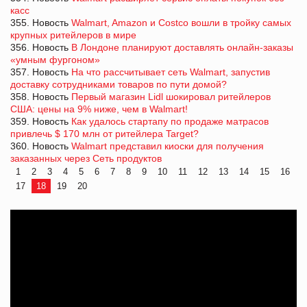
касс
355. Новость
Walmart, Amazon и Costco вошли в тройку самых
крупных ритейлеров в мире
356. Новость
В Лондоне планируют доставлять онлайн-заказы
«умным фургоном»
357. Новость
На что рассчитывает сеть Walmart, запустив
доставку сотрудниками товаров по пути домой?
358. Новость
Первый магазин Lidl шокировал ритейлеров
США: цены на 9% ниже, чем в Walmart!
359. Новость
Как удалось стартапу по продаже матрасов
привлечь $ 170 млн от ритейлера Target?
360. Новость
Walmart представил киоски для получения
заказанных через Сеть продуктов
1
2
3
4
5
6
7
8
9
10
11
12
13
14
15
16
17
18
19
20