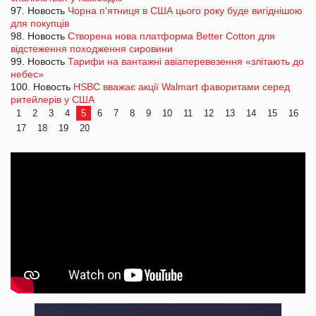
97. Новость
Чорна п'ятниця в США цього року буде вигіднішою
для покупців
98. Новость
Створена нова платформа Better Cotton для
відстеження походження сировини
99. Новость
Тарифи на вантажні авіаперевезення «злітають до
небес»
100. Новость
HSBC вважає акції Walmart фаворитами серед
ритейлерів у США
1
2
3
4
5
6
7
8
9
10
11
12
13
14
15
16
17
18
19
20