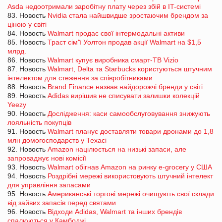
Asda недоотримали заробітну плату через збій в IT-системі
83. Новость
Nvidia стала найшвидше зростаючим брендом за
ціною у світі
84. Новость
Walmart продає свої інтермодальні активи
85. Новость
Траст сім'ї Уолтон продав акції Walmart на $1,5
млрд.
86. Новость
Walmart купує виробника смарт-ТВ Vizio
87. Новость
Walmart, Delta та Starbucks користуються штучним
інтелектом для стеження за співробітниками
88. Новость
Brand Finance назвав найдорожчі бренди у світі
89. Новость
Adidas вирішив не списувати залишки колекцій
Yeezy
90. Новость
Дослідження: каси самообслуговування знижують
лояльність покупців
91. Новость
Walmart планує доставляти товари дронами до 1,8
млн домогосподарств у Техасі
92. Новость
Amazon націлюється на низькі запаси, але
запроваджує нові комісії
93. Новость
Walmart обігнав Amazon на ринку e-grocery у США
94. Новость
Роздрібні мережі використовують штучний інтелект
для управління запасами
95. Новость
Американські торгові мережі очищують свої склади
від зайвих запасів перед святами
96. Новость
Відходи Adidas, Walmart та інших брендів
спалюються у Камбоджі