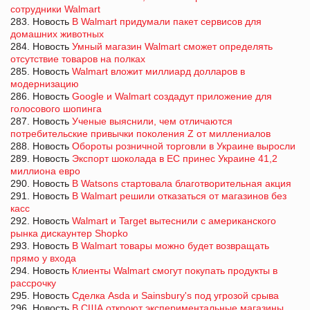
сотрудники Walmart
283. Новость
В Walmart придумали пакет сервисов для
домашних животных
284. Новость
Умный магазин Walmart сможет определять
отсутствие товаров на полках
285. Новость
Walmart вложит миллиард долларов в
модернизацию
286. Новость
Google и Walmart создадут приложение для
голосового шопинга
287. Новость
Ученые выяснили, чем отличаются
потребительские привычки поколения Z от миллениалов
288. Новость
Обороты розничной торговли в Украине выросли
289. Новость
Экспорт шоколада в ЕС принес Украине 41,2
миллиона евро
290. Новость
В Watsons стартовала благотворительная акция
291. Новость
В Walmart решили отказаться от магазинов без
касс
292. Новость
Walmart и Target вытеснили с американского
рынка дискаунтер Shopko
293. Новость
В Walmart товары можно будет возвращать
прямо у входа
294. Новость
Клиенты Walmart смогут покупать продукты в
рассрочку
295. Новость
Сделка Asda и Sainsbury's под угрозой срыва
296. Новость
В США откроют экспериментальные магазины