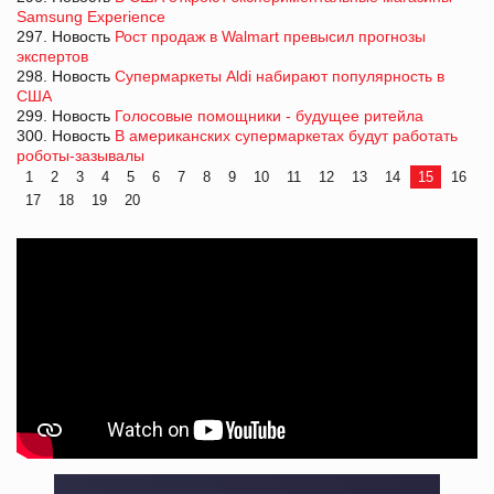
Samsung Experience
297. Новость
Рост продаж в Walmart превысил прогнозы
экспертов
298. Новость
Супермаркеты Aldi набирают популярность в
США
299. Новость
Голосовые помощники - будущее ритейла
300. Новость
В американских супермаркетах будут работать
роботы-зазывалы
1
2
3
4
5
6
7
8
9
10
11
12
13
14
15
16
17
18
19
20