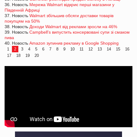
36. Новость
Мережа Walmart відкриє перші магазини у
Південній Африці
37. Новость
Walmart збільшив обсяги доставки товарів
покупцям на 50%
38. Новость
Доходи Walmart від реклами зросли на 46%
39. Новость
Campbell's випустить консервовані супи зі смаком
пива
40. Новость
Amazon зупинив рекламу в Google Shopping
1
2
3
4
5
6
7
8
9
10
11
12
13
14
15
16
17
18
19
20