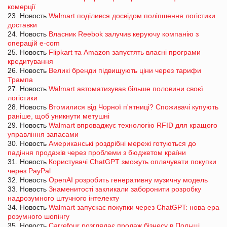
комерції
23. Новость
Walmart поділився досвідом поліпшення логістики
доставки
24. Новость
Власник Reebok залучив керуючу компанію з
операцій e-com
25. Новость
Flipkart та Amazon запустять власні програми
кредитування
26. Новость
Великі бренди підвищують ціни через тарифи
Трампа
27. Новость
Walmart автоматизував більше половини своєї
логістики
28. Новость
Втомилися від Чорної п'ятниці? Споживачі купують
раніше, щоб уникнути метушні
29. Новость
Walmart впроваджує технологію RFID для кращого
управління запасами
30. Новость
Американські роздрібні мережі готуються до
падіння продажів через проблеми з бюджетом країни
31. Новость
Користувачі ChatGPT зможуть оплачувати покупки
через PayPal
32. Новость
OpenAI розробить генеративну музичну модель
33. Новость
Знаменитості закликали заборонити розробку
надрозумного штучного інтелекту
34. Новость
Walmart запускає покупки через ChatGPT: нова ера
розумного шопінгу
35. Новость
Carrefour розглядає продаж бізнесу в Польщі