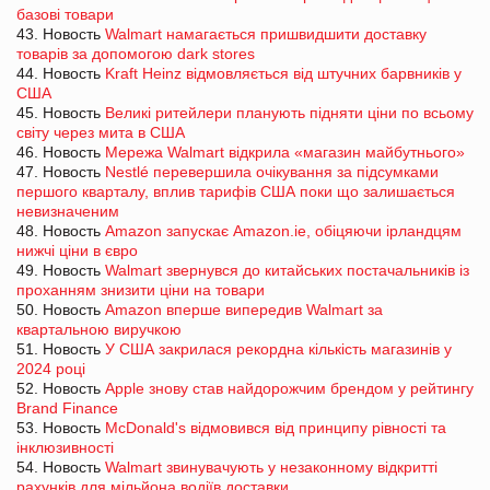
базові товари
43. Новость
Walmart намагається пришвидшити доставку
товарів за допомогою dark stores
44. Новость
Kraft Heinz відмовляється від штучних барвників у
США
45. Новость
Великі ритейлери планують підняти ціни по всьому
світу через мита в США
46. Новость
Мережа Walmart відкрила «магазин майбутнього»
47. Новость
Nestlé перевершила очікування за підсумками
першого кварталу, вплив тарифів США поки що залишається
невизначеним
48. Новость
Amazon запускає Amazon.ie, обіцяючи ірландцям
нижчі ціни в євро
49. Новость
Walmart звернувся до китайських постачальників із
проханням знизити ціни на товари
50. Новость
Amazon вперше випередив Walmart за
квартальною виручкою
51. Новость
У США закрилася рекордна кількість магазинів у
2024 році
52. Новость
Apple знову став найдорожчим брендом у рейтингу
Brand Finance
53. Новость
McDonald's відмовився від принципу рівності та
інклюзивності
54. Новость
Walmart звинувачують у незаконному відкритті
рахунків для мільйона водіїв доставки