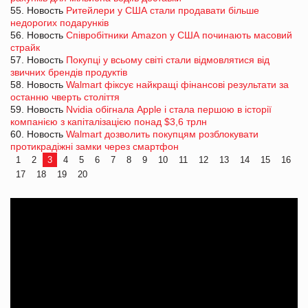
55. Новость
Ритейлери у США стали продавати більше
недорогих подарунків
56. Новость
Співробітники Amazon у США починають масовий
страйк
57. Новость
Покупці у всьому світі стали відмовлятися від
звичних брендів продуктів
58. Новость
Walmart фіксує найкращі фінансові результати за
останню чверть століття
59. Новость
Nvidia обігнала Apple і стала першою в історії
компанією з капіталізацією понад $3,6 трлн
60. Новость
Walmart дозволить покупцям розблокувати
протикрадіжні замки через смартфон
1
2
3
4
5
6
7
8
9
10
11
12
13
14
15
16
17
18
19
20