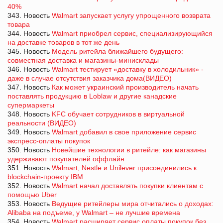
40%
343. Новость
Walmart запускает услугу упрощенного возврата
товара
344. Новость
Walmart приобрел сервис, специализирующийся
на доставке товаров в тот же день
345. Новость
Модель ритейла ближайшего будущего:
совместная доставка и магазины-минисклады
346. Новость
Walmart тестирует «доставку в холодильник» -
даже в случае отсутствия заказчика дома(ВИДЕО)
347. Новость
Как может украинский производитель начать
поставлять продукцию в Loblaw и другие канадские
супермаркеты
348. Новость
KFC обучает сотрудников в виртуальной
реальности (ВИДЕО)
349. Новость
Walmart добавил в свое приложение сервис
экспресс-оплаты покупок
350. Новость
Новейшие технологии в ритейле: как магазины
удерживают покупателей оффлайн
351. Новость
Walmart, Nestle и Unilever присоединились к
blockchain-проекту IBM
352. Новость
Walmart начал доставлять покупки клиентам с
помощью Uber
353. Новость
Ведущие ритейлеры мира отчитались о доходах:
Alibaba на подъеме, у Walmart – не лучшие времена
354. Новость
Walmart расширяет сервис оплаты покупок без