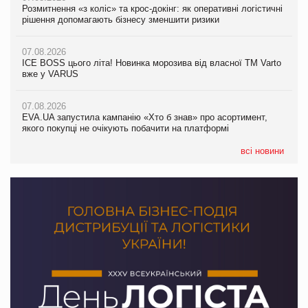
Розмитнення «з коліс» та крос-докінг: як оперативні логістичні
07.08.2026
Kraft Heinz скоротила збиток у першому півріччі
рішення допомагають бізнесу зменшити ризики
EVA.UA запустила кампанію «Хто б знав» про асортимент,
якого покупці не очікують побачити на платформі
07.08.2026
07.08.2026
Продажі Hugo Boss впали на 9%
ICE BOSS цього літа! Новинка морозива від власної ТМ Varto
06.08.2026
вже у VARUS
Смачна новинка для хвостатих: у VARUS з’явилися паучі
07.08.2026
Varto Paw expert від власної ТМ Varto!
Франція заборонила рекламні дзвінки без згоди клієнтів
07.08.2026
EVA.UA запустила кампанію «Хто б знав» про асортимент,
05.08.2026
якого покупці не очікують побачити на платформі
Мережа супермаркетів VARUS купує мережу магазинів
формату convenience store КОЛО: об’єднана компанія
налічуватиме 374 магазини
всі новини