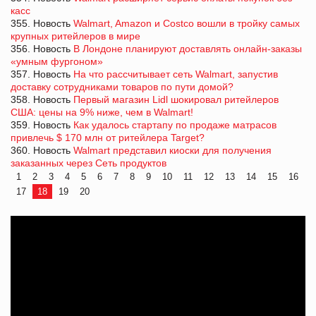
касс
355. Новость
Walmart, Amazon и Costco вошли в тройку самых
крупных ритейлеров в мире
356. Новость
В Лондоне планируют доставлять онлайн-заказы
«умным фургоном»
357. Новость
На что рассчитывает сеть Walmart, запустив
доставку сотрудниками товаров по пути домой?
358. Новость
Первый магазин Lidl шокировал ритейлеров
США: цены на 9% ниже, чем в Walmart!
359. Новость
Как удалось стартапу по продаже матрасов
привлечь $ 170 млн от ритейлера Target?
360. Новость
Walmart представил киоски для получения
заказанных через Сеть продуктов
1
2
3
4
5
6
7
8
9
10
11
12
13
14
15
16
17
18
19
20