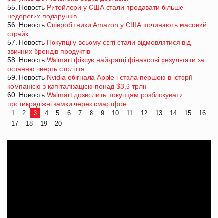
55. Новость
Ритейлери у США стали продавати більше
недорогих подарунків
56. Новость
Співробітники Amazon у США починають масовий
страйк
57. Новость
Покупці у всьому світі стали відмовлятися від
звичних брендів продуктів
58. Новость
Walmart фіксує найкращі фінансові результати за
останню чверть століття
59. Новость
Nvidia обігнала Apple і стала першою в історії
компанією з капіталізацією понад $3,6 трлн
60. Новость
Walmart дозволить покупцям розблокувати
протикрадіжні замки через смартфон
1
2
3
4
5
6
7
8
9
10
11
12
13
14
15
16
17
18
19
20