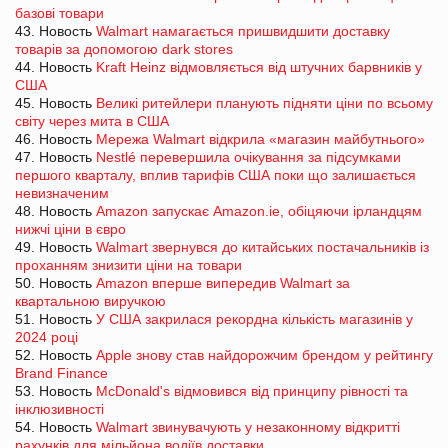
базові товари
43. Новость
Walmart намагається пришвидшити доставку
товарів за допомогою dark stores
44. Новость
Kraft Heinz відмовляється від штучних барвників у
США
45. Новость
Великі ритейлери планують підняти ціни по всьому
світу через мита в США
46. Новость
Мережа Walmart відкрила «магазин майбутнього»
47. Новость
Nestlé перевершила очікування за підсумками
першого кварталу, вплив тарифів США поки що залишається
невизначеним
48. Новость
Amazon запускає Amazon.ie, обіцяючи ірландцям
нижчі ціни в євро
49. Новость
Walmart звернувся до китайських постачальників із
проханням знизити ціни на товари
50. Новость
Amazon вперше випередив Walmart за
квартальною виручкою
51. Новость
У США закрилася рекордна кількість магазинів у
2024 році
52. Новость
Apple знову став найдорожчим брендом у рейтингу
Brand Finance
53. Новость
McDonald's відмовився від принципу рівності та
інклюзивності
54. Новость
Walmart звинувачують у незаконному відкритті
рахунків для мільйона водіїв доставки