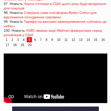
97. Новость
Чорна п'ятниця в США цього року буде вигіднішою
для покупців
98. Новость
Створена нова платформа Better Cotton для
відстеження походження сировини
99. Новость
Тарифи на вантажні авіаперевезення «злітають до
небес»
100. Новость
HSBC вважає акції Walmart фаворитами серед
ритейлерів у США
1
2
3
4
5
6
7
8
9
10
11
12
13
14
15
16
17
18
19
20