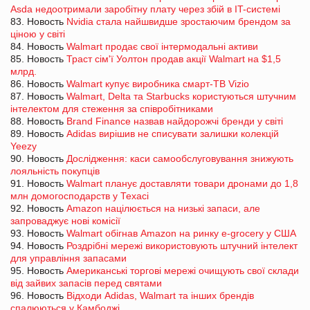
Asda недоотримали заробітну плату через збій в IT-системі
83. Новость
Nvidia стала найшвидше зростаючим брендом за
ціною у світі
84. Новость
Walmart продає свої інтермодальні активи
85. Новость
Траст сім'ї Уолтон продав акції Walmart на $1,5
млрд.
86. Новость
Walmart купує виробника смарт-ТВ Vizio
87. Новость
Walmart, Delta та Starbucks користуються штучним
інтелектом для стеження за співробітниками
88. Новость
Brand Finance назвав найдорожчі бренди у світі
89. Новость
Adidas вирішив не списувати залишки колекцій
Yeezy
90. Новость
Дослідження: каси самообслуговування знижують
лояльність покупців
91. Новость
Walmart планує доставляти товари дронами до 1,8
млн домогосподарств у Техасі
92. Новость
Amazon націлюється на низькі запаси, але
запроваджує нові комісії
93. Новость
Walmart обігнав Amazon на ринку e-grocery у США
94. Новость
Роздрібні мережі використовують штучний інтелект
для управління запасами
95. Новость
Американські торгові мережі очищують свої склади
від зайвих запасів перед святами
96. Новость
Відходи Adidas, Walmart та інших брендів
спалюються у Камбоджі