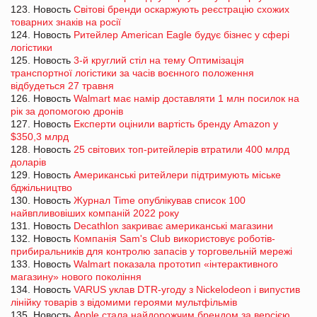
123. Новость
Світові бренди оскаржують реєстрацію схожих
товарних знаків на росії
124. Новость
Ритейлер American Eagle будує бізнес у сфері
логістики
125. Новость
3-й круглий стіл на тему Оптимізація
транспортної логістики за часів воєнного положення
відбудеться 27 травня
126. Новость
Walmart має намір доставляти 1 млн посилок на
рік за допомогою дронів
127. Новость
Експерти оцінили вартість бренду Amazon у
$350,3 млрд
128. Новость
25 світових топ-ритейлерів втратили 400 млрд
доларів
129. Новость
Американські ритейлери підтримують міське
бджільництво
130. Новость
Журнал Time опублікував список 100
найвпливовіших компаній 2022 року
131. Новость
Decathlon закриває американські магазини
132. Новость
Компанія Sam's Club використовує роботів-
прибиральників для контролю запасів у торговельній мережі
133. Новость
Walmart показала прототип «інтерактивного
магазину» нового покоління
134. Новость
VARUS уклав DTR-угоду з Nickelodeon і випустив
лінійку товарів з відомими героями мультфільмів
135. Новость
Apple стала найдорожчим брендом за версією