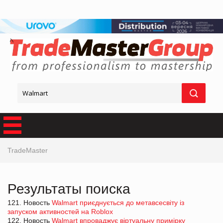
TradeMaster
Результаты поиска
121. Новость
Walmart приєднується до метавсесвіту із
запуском активностей на Roblox
122. Новость
Walmart впроваджує віртуальну примірку