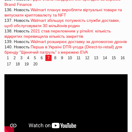
Brand Finance
136. Новость
Walmart планує виробляти віртуальні товари та
випускати криптовалюту та NFT
137. Новость
Walmart збільшує потужність служби доставки,
щоб обслуговувати 30 мільйонів родин
138. Новость
2021 став переломним у рітейлі: кількість
відкритих перевищила кількість закриттів
139. Новость
Walmart розширює доставку за допомогою дронів
140. Новость
Перша в Україні DTR-угода (Direct-to-retail) для
бренду "Щенячий патруль" з мережею EVA
1
2
3
4
5
6
7
8
9
10
11
12
13
14
15
16
17
18
19
20