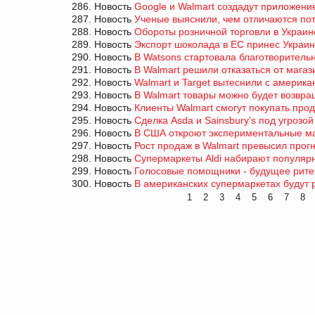
286. Новость
Google и Walmart создадут приложени
287. Новость
Ученые выяснили, чем отличаются по
288. Новость
Обороты розничной торговли в Украин
289. Новость
Экспорт шоколада в ЕС принес Украин
290. Новость
В Watsons стартовала благотворитель
291. Новость
В Walmart решили отказаться от магаз
292. Новость
Walmart и Target вытеснили с америка
293. Новость
В Walmart товары можно будет возвра
294. Новость
Клиенты Walmart смогут покупать прод
295. Новость
Сделка Asda и Sainsbury's под угрозо
296. Новость
В США откроют экспериментальные ма
297. Новость
Рост продаж в Walmart превысил прог
298. Новость
Супермаркеты Aldi набирают популяр
299. Новость
Голосовые помощники - будущее рит
300. Новость
В американских супермаркетах будут 
1
2
3
4
5
6
7
8