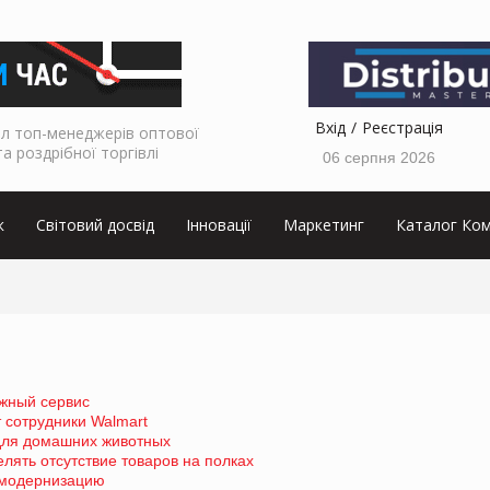
Вхід
Реєстрація
л топ-менеджерів оптової
та роздрібної торгівлі
06 серпня 2026
к
Світовий досвід
Інновації
Маркетинг
Каталог Ком
жный сервис
 сотрудники Walmart
 для домашних животных
лять отсутствие товаров на полках
 модернизацию