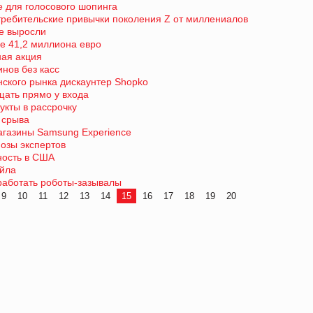
е для голосового шопинга
требительские привычки поколения Z от миллениалов
е выросли
е 41,2 миллиона евро
ная акция
инов без касс
нского рынка дискаунтер Shopko
щать прямо у входа
укты в рассрочку
й срыва
газины Samsung Experience
нозы экспертов
ность в США
ейла
работать роботы-зазывалы
9
10
11
12
13
14
15
16
17
18
19
20