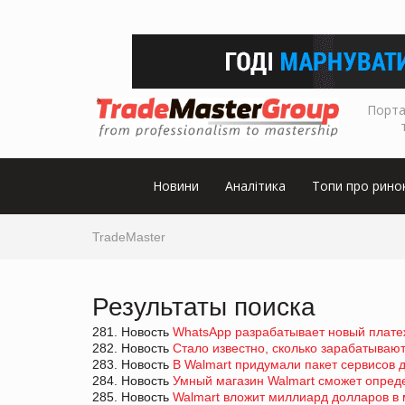
Порта
Новини
Аналітика
Топи про рино
TradeMaster
Результаты поиска
281. Новость
WhatsApp разрабатывает новый плате
282. Новость
Стало известно, сколько зарабатывают
283. Новость
В Walmart придумали пакет сервисов
284. Новость
Умный магазин Walmart сможет опреде
285. Новость
Walmart вложит миллиард долларов в