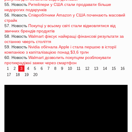
55. Новость
Ритейлери у США стали продавати більше
недорогих подарунків
56. Новость
Співробітники Amazon у США починають масовий
страйк
57. Новость
Покупці у всьому світі стали відмовлятися від
звичних брендів продуктів
58. Новость
Walmart фіксує найкращі фінансові результати за
останню чверть століття
59. Новость
Nvidia обігнала Apple і стала першою в історії
компанією з капіталізацією понад $3,6 трлн
60. Новость
Walmart дозволить покупцям розблокувати
протикрадіжні замки через смартфон
1
2
3
4
5
6
7
8
9
10
11
12
13
14
15
16
17
18
19
20