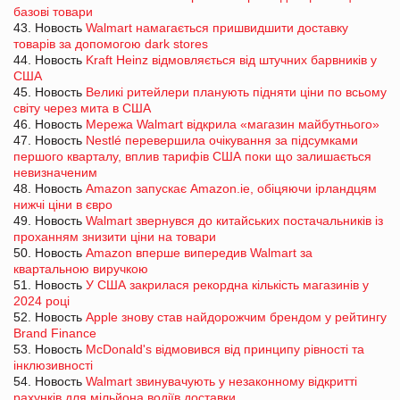
базові товари
43. Новость
Walmart намагається пришвидшити доставку
товарів за допомогою dark stores
44. Новость
Kraft Heinz відмовляється від штучних барвників у
США
45. Новость
Великі ритейлери планують підняти ціни по всьому
світу через мита в США
46. Новость
Мережа Walmart відкрила «магазин майбутнього»
47. Новость
Nestlé перевершила очікування за підсумками
першого кварталу, вплив тарифів США поки що залишається
невизначеним
48. Новость
Amazon запускає Amazon.ie, обіцяючи ірландцям
нижчі ціни в євро
49. Новость
Walmart звернувся до китайських постачальників із
проханням знизити ціни на товари
50. Новость
Amazon вперше випередив Walmart за
квартальною виручкою
51. Новость
У США закрилася рекордна кількість магазинів у
2024 році
52. Новость
Apple знову став найдорожчим брендом у рейтингу
Brand Finance
53. Новость
McDonald's відмовився від принципу рівності та
інклюзивності
54. Новость
Walmart звинувачують у незаконному відкритті
рахунків для мільйона водіїв доставки