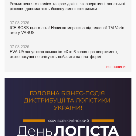
Розмитнення «з коліс» та крос-докінг: як оперативні логістичні
07.08.2026
Kraft Heinz скоротила збиток у першому півріччі
рішення допомагають бізнесу зменшити ризики
EVA.UA запустила кампанію «Хто б знав» про асортимент,
якого покупці не очікують побачити на платформі
07.08.2026
07.08.2026
Продажі Hugo Boss впали на 9%
ICE BOSS цього літа! Новинка морозива від власної ТМ Varto
06.08.2026
вже у VARUS
Смачна новинка для хвостатих: у VARUS з’явилися паучі
07.08.2026
Varto Paw expert від власної ТМ Varto!
Франція заборонила рекламні дзвінки без згоди клієнтів
07.08.2026
EVA.UA запустила кампанію «Хто б знав» про асортимент,
05.08.2026
якого покупці не очікують побачити на платформі
Мережа супермаркетів VARUS купує мережу магазинів
формату convenience store КОЛО: об’єднана компанія
налічуватиме 374 магазини
всі новини