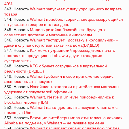
40%
343. Новость
Walmart запускает услугу упрощенного возврата
товара
344. Новость
Walmart приобрел сервис, специализирующийся
на доставке товаров в тот же день
345. Новость
Модель ритейла ближайшего будущего:
совместная доставка и магазины-минисклады
346. Новость
Walmart тестирует «доставку в холодильник» -
даже в случае отсутствия заказчика дома(ВИДЕО)
347. Новость
Как может украинский производитель начать
поставлять продукцию в Loblaw и другие канадские
супермаркеты
348. Новость
KFC обучает сотрудников в виртуальной
реальности (ВИДЕО)
349. Новость
Walmart добавил в свое приложение сервис
экспресс-оплаты покупок
350. Новость
Новейшие технологии в ритейле: как магазины
удерживают покупателей оффлайн
351. Новость
Walmart, Nestle и Unilever присоединились к
blockchain-проекту IBM
352. Новость
Walmart начал доставлять покупки клиентам с
помощью Uber
353. Новость
Ведущие ритейлеры мира отчитались о доходах:
Alibaba на подъеме, у Walmart – не лучшие времена
354. Новость
Walmart расширяет сервис оплаты покупок без