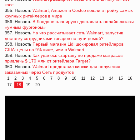
касс
355. Новость
Walmart, Amazon и Costco вошли в тройку самых
крупных ритейлеров в мире
356. Новость
В Лондоне планируют доставлять онлайн-заказы
«умным фургоном»
357. Новость
На что рассчитывает сеть Walmart, запустив
доставку сотрудниками товаров по пути домой?
358. Новость
Первый магазин Lidl шокировал ритейлеров
США: цены на 9% ниже, чем в Walmart!
359. Новость
Как удалось стартапу по продаже матрасов
привлечь $ 170 млн от ритейлера Target?
360. Новость
Walmart представил киоски для получения
заказанных через Сеть продуктов
1
2
3
4
5
6
7
8
9
10
11
12
13
14
15
16
17
18
19
20