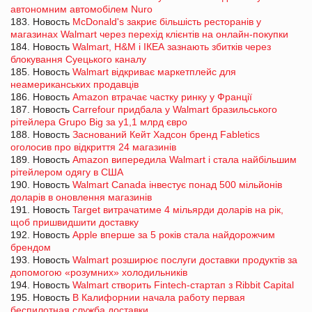
автономним автомобілем Nuro
183. Новость
McDonald's закриє більшість ресторанів у
магазинах Walmart через перехід клієнтів на онлайн-покупки
184. Новость
Walmart, H&M і ІКЕА зазнають збитків через
блокування Суецького каналу
185. Новость
Walmart відкриває маркетплейс для
неамериканських продавців
186. Новость
Amazon втрачає частку ринку у Франції
187. Новость
Carrefour придбала у Walmart бразильського
рітейлера Grupo Big за у1,1 млрд євро
188. Новость
Заснований Кейт Хадсон бренд Fabletics
оголосив про відкриття 24 магазинів
189. Новость
Amazon випередила Walmart і стала найбільшим
рітейлером одягу в США
190. Новость
Walmart Canada інвестує понад 500 мільйонів
доларів в оновлення магазинів
191. Новость
Target витрачатиме 4 мільярди доларів на рік,
щоб пришвидшити доставку
192. Новость
Apple вперше за 5 років стала найдорожчим
брендом
193. Новость
Walmart розширює послуги доставки продуктів за
допомогою «розумних» холодильників
194. Новость
Walmart створить Fintech-стартап з Ribbit Capital
195. Новость
В Калифорнии начала работу первая
беспилотная служба доставки