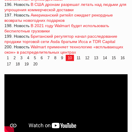
196. Новость
В США дронам разрешат летать над людьми для
упрощения коммерческой доставки
197. Новость
Американский ритейл ожидает рекордные
возвраты новогодних подарков
198. Новость
В 2021 году Walmart будет использовать
беспилотные грузовики
199. Новость
Британский регулятор начал расследование
продажи торговой сети Asda братьям Исса и TDR Capital
200. Новость
Walmart применяет технологию «всплывающих
окон» в распределительных центрах
1
2
3
4
5
6
7
8
9
10
11
12
13
14
15
16
17
18
19
20