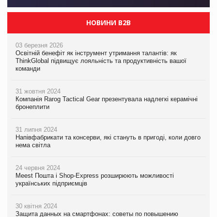
НОВИНИ B2B
03 березня 2026
Освітній бенефіт як інструмент утримання талантів: як
ThinkGlobal підвищує лояльність та продуктивність вашої
команди
31 жовтня 2024
Компанія Rarog Tactical Gear презентувала надлегкі керамічні
бронеплити
31 липня 2024
Напівфабрикати та консерви, які стануть в пригоді, коли довго
нема світла
24 червня 2024
Meest Пошта і Shop-Express розширюють можливості
українських підприємців
30 квітня 2024
Защита данных на смартфонах: советы по повышению