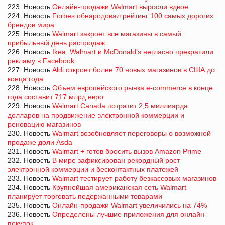
223. Новость
Онлайн-продажи Walmart выросли вдвое
224. Новость
Forbes обнародовал рейтинг 100 самых дорогих
брендов мира
225. Новость
Walmart закроет все магазины в самый
прибыльный день распродаж
226. Новость
Ikea, Walmart и McDonald's негласно прекратили
рекламу в Facebook
227. Новость
Aldi откроет более 70 новых магазинов в США до
конца года
228. Новость
Объем европейского рынка e-commerce в конце
года составит 717 млрд евро
229. Новость
Walmart Canada потратит 2,5 миллиарда
долларов на продвижение электронной коммерции и
реновацию магазинов
230. Новость
Walmart возобновляет переговоры о возможной
продаже доли Asda
231. Новость
Walmart + готов бросить вызов Amazon Prime
232. Новость
В мире зафиксирован рекордный рост
электронной коммерции и бесконтактных платежей
233. Новость
Walmart тестирует работу безкассовых магазинов
234. Новость
Крупнейшая американская сеть Walmart
планирует торговать подержанными товарами
235. Новость
Онлайн-продажи Walmart увеличились на 74%
236. Новость
Определены лучшие приложения для онлайн-
покупок