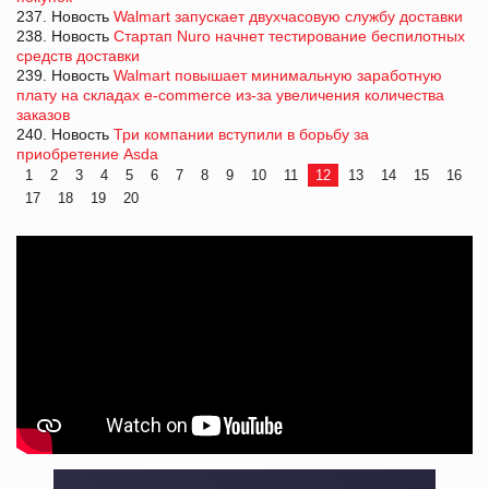
237. Новость
Walmart запускает двухчасовую службу доставки
238. Новость
Стартап Nuro начнет тестирование беспилотных
средств доставки
239. Новость
Walmart повышает минимальную заработную
плату на складах e-commerce из-за увеличения количества
заказов
240. Новость
Три компании вступили в борьбу за
приобретение Asda
1
2
3
4
5
6
7
8
9
10
11
12
13
14
15
16
17
18
19
20