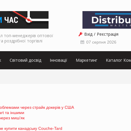
Вхід
Реєстрація
л топ-менеджерів оптової
та роздрібної торгівлі
07 серпня 2026
к
Світовий досвід
Інновації
Маркетинг
Каталог Ком
проблемами через страйк докерів у США
art та іншими
 через миш'як
че купити канадську Couche-Tard