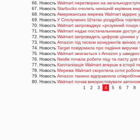
66. Новость
Walmart перетворює на загальнодоступ
67. Новость
Starbucks очолить нинішній керівник мер
68. Новость
Американська мережа Walmart відкриє 
69. Новость
У Сполучених Штатах роздрібна торгівл
70. Новость
Walmart запроваджує «розумний пошук 
71. Новость
Walmart надає постачальникам доступ до
72. Новость
Walmart запровадить цифрові цінники у
73. Новость
Amazon під тиском конкурентів змінює л
74. Новость
Target повідомила про падіння виручки 
75. Новость
Walmart змагається з Amazon у швидкос
76. Новость
Nestle почала робити піцу та пасту для 
77. Новость
Капіталізація Walmart вперше в історії
78. Новость
Мережа Walmart скоротила сотні робочи
79. Новость
Amazon таємно відправляла співробітник
80. Новость
Walmart почав використовувати автоном
1
2
3
4
5
6
7
8