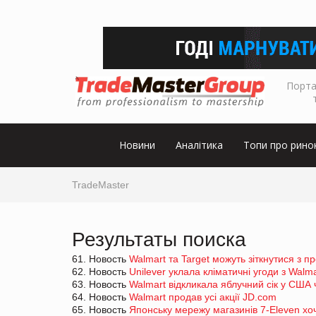
Порта
Новини
Аналітика
Топи про рино
TradeMaster
Результаты поиска
61. Новость
Walmart та Target можуть зіткнутися з 
62. Новость
Unilever уклала кліматичні угоди з Walm
63. Новость
Walmart відкликала яблучний сік у США
64. Новость
Walmart продав усі акції JD.com
65. Новость
Японську мережу магазинів 7-Eleven хо