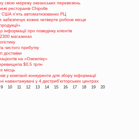
ну свою мережу океанських перевезень
ежі ресторанів Chipotle
у США п'ять автоматизованих РЦ
я забезпечує кожне четверте робоче місце
продукції»
 інформації про поведінку клієнтів
 2300 магазинах
огістику
та чистого прибутку
ті доставки
пацієнтів на «Оземпіку»
 перевищила $0,5 трлн
х місць
ів у компанії-конкуренти для збору інформації
ні навантажувачі у 4 дистриб’юторських центрах
9
10
11
12
13
14
15
16
17
18
19
20