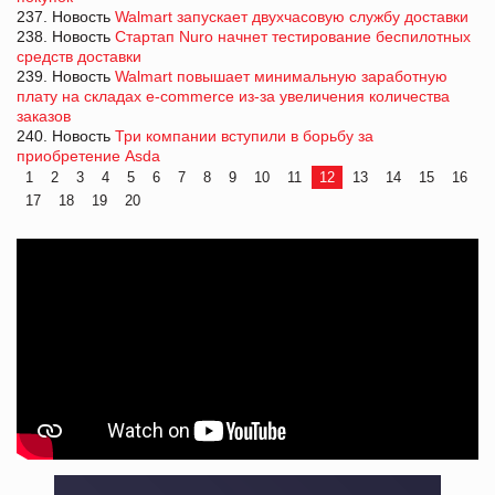
237. Новость
Walmart запускает двухчасовую службу доставки
238. Новость
Стартап Nuro начнет тестирование беспилотных
средств доставки
239. Новость
Walmart повышает минимальную заработную
плату на складах e-commerce из-за увеличения количества
заказов
240. Новость
Три компании вступили в борьбу за
приобретение Asda
1
2
3
4
5
6
7
8
9
10
11
12
13
14
15
16
17
18
19
20