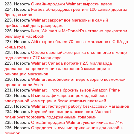
223. Новость
Онлайн-продажи Walmart выросли вдвое
224. Новость
Forbes обнародовал рейтинг 100 самых дорогих
брендов мира
225. Новость
Walmart закроет все магазины в самый
прибыльный день распродаж
226. Новость
Ikea, Walmart и McDonald's негласно прекратили
рекламу в Facebook
227. Новость
Aldi откроет более 70 новых магазинов в США до
конца года
228. Новость
Объем европейского рынка e-commerce в конце
года составит 717 млрд евро
229. Новость
Walmart Canada потратит 2,5 миллиарда
долларов на продвижение электронной коммерции и
реновацию магазинов
230. Новость
Walmart возобновляет переговоры о возможной
продаже доли Asda
231. Новость
Walmart + готов бросить вызов Amazon Prime
232. Новость
В мире зафиксирован рекордный рост
электронной коммерции и бесконтактных платежей
233. Новость
Walmart тестирует работу безкассовых магазинов
234. Новость
Крупнейшая американская сеть Walmart
планирует торговать подержанными товарами
235. Новость
Онлайн-продажи Walmart увеличились на 74%
236. Новость
Определены лучшие приложения для онлайн-
покупок