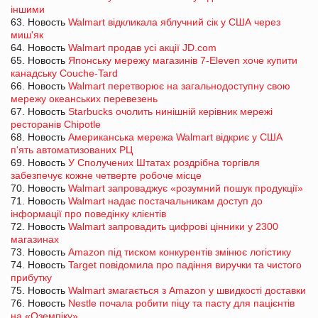
іншими
63. Новость
Walmart відкликала яблучний сік у США через
миш'як
64. Новость
Walmart продав усі акції JD.com
65. Новость
Японську мережу магазинів 7-Eleven хоче купити
канадську Couche-Tard
66. Новость
Walmart перетворює на загальнодоступну свою
мережу океанських перевезень
67. Новость
Starbucks очолить нинішній керівник мережі
ресторанів Chipotle
68. Новость
Американська мережа Walmart відкриє у США
п'ять автоматизованих РЦ
69. Новость
У Сполучених Штатах роздрібна торгівля
забезпечує кожне четверте робоче місце
70. Новость
Walmart запроваджує «розумний пошук продукції»
71. Новость
Walmart надає постачальникам доступ до
інформації про поведінку клієнтів
72. Новость
Walmart запровадить цифрові цінники у 2300
магазинах
73. Новость
Amazon під тиском конкурентів змінює логістику
74. Новость
Target повідомила про падіння виручки та чистого
прибутку
75. Новость
Walmart змагається з Amazon у швидкості доставки
76. Новость
Nestle почала робити піцу та пасту для пацієнтів
на «Оземпіку»