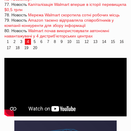
77. Новость
Капіталізація Walmart вперше в історії перевищила
$0,5 трлн
78. Новость
Мережа Walmart скоротила сотні робочих місць
79. Новость
Amazon таємно відправляла співробітників у
компанії-конкуренти для збору інформації
80. Новость
Walmart почав використовувати автономні
навантажувачі у 4 дистриб’юторських центрах
1
2
3
4
5
6
7
8
9
10
11
12
13
14
15
16
17
18
19
20