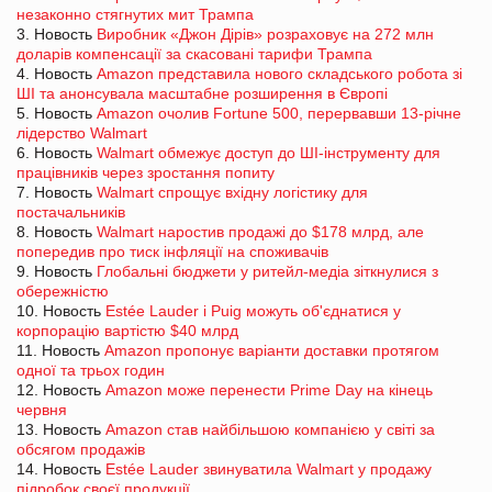
незаконно стягнутих мит Трампа
3. Новость
Виробник «Джон Дірів» розраховує на 272 млн
доларів компенсації за скасовані тарифи Трампа
4. Новость
Amazon представила нового складського робота зі
ШІ та анонсувала масштабне розширення в Європі
5. Новость
Amazon очолив Fortune 500, перервавши 13-річне
лідерство Walmart
6. Новость
Walmart обмежує доступ до ШІ-інструменту для
працівників через зростання попиту
7. Новость
Walmart спрощує вхідну логістику для
постачальників
8. Новость
Walmart наростив продажі до $178 млрд, але
попередив про тиск інфляції на споживачів
9. Новость
Глобальні бюджети у ритейл-медіа зіткнулися з
обережністю
10. Новость
Estée Lauder і Puig можуть об'єднатися у
корпорацію вартістю $40 млрд
11. Новость
Amazon пропонує варіанти доставки протягом
одної та трьох годин
12. Новость
Amazon може перенести Prime Day на кінець
червня
13. Новость
Amazon став найбільшою компанією у світі за
обсягом продажів
14. Новость
Estée Lauder звинуватила Walmart у продажу
підробок своєї продукції