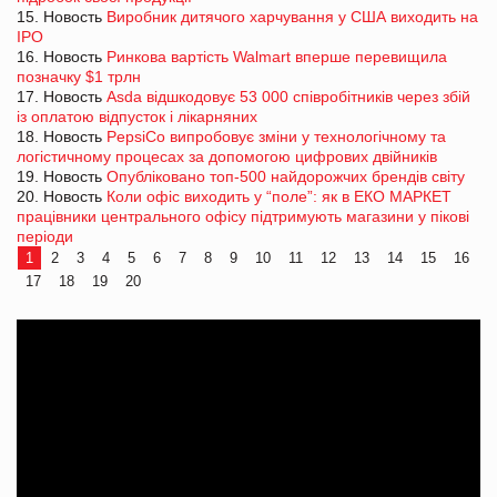
15. Новость
Виробник дитячого харчування у США виходить на
IPO
16. Новость
Ринкова вартість Walmart вперше перевищила
позначку $1 трлн
17. Новость
Asda відшкодовує 53 000 співробітників через збій
із оплатою відпусток і лікарняних
18. Новость
PepsiCo випробовує зміни у технологічному та
логістичному процесах за допомогою цифрових двійників
19. Новость
Опубліковано топ-500 найдорожчих брендів світу
20. Новость
Коли офіс виходить у “поле”: як в ЕКО МАРКЕТ
працівники центрального офісу підтримують магазини у пікові
періоди
1
2
3
4
5
6
7
8
9
10
11
12
13
14
15
16
17
18
19
20