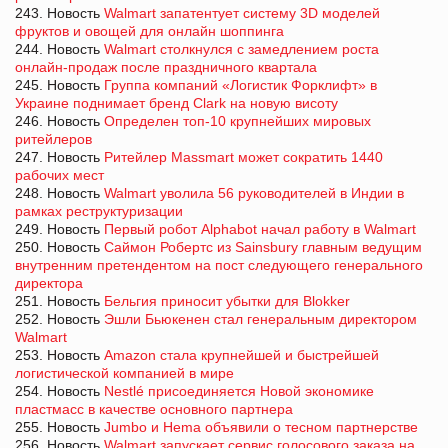
243. Новость
Walmart запатентует систему 3D моделей
фруктов и овощей для онлайн шоппинга
244. Новость
Walmart столкнулся с замедлением роста
онлайн-продаж после праздничного квартала
245. Новость
Группа компаний «Логистик Форклифт» в
Украине поднимает бренд Clark на новую висоту
246. Новость
Определен топ-10 крупнейших мировых
ритейлеров
247. Новость
Ритейлер Massmart может сократить 1440
рабочих мест
248. Новость
Walmart уволила 56 руководителей в Индии в
рамках реструктуризации
249. Новость
Первый робот Alphabot начал работу в Walmart
250. Новость
Саймон Робертс из Sainsbury главным ведущим
внутренним претендентом на пост следующего генерального
директора
251. Новость
Бельгия приносит убытки для Blokker
252. Новость
Эшли Бьюкенен стал генеральным директором
Walmart
253. Новость
Amazon стала крупнейшей и быстрейшей
логистической компанией в мире
254. Новость
Nestlé присоединяется Новой экономике
пластмасс в качестве основного партнера
255. Новость
Jumbo и Hema объявили о тесном партнерстве
256. Новость
Walmart запускает сервис голосового заказа на