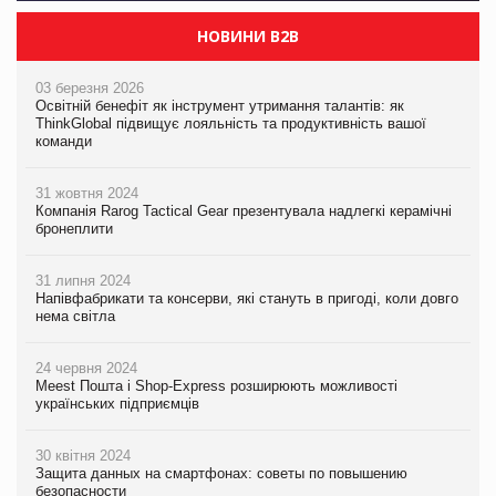
НОВИНИ B2B
03 березня 2026
Освітній бенефіт як інструмент утримання талантів: як
ThinkGlobal підвищує лояльність та продуктивність вашої
команди
31 жовтня 2024
Компанія Rarog Tactical Gear презентувала надлегкі керамічні
бронеплити
31 липня 2024
Напівфабрикати та консерви, які стануть в пригоді, коли довго
нема світла
24 червня 2024
Meest Пошта і Shop-Express розширюють можливості
українських підприємців
30 квітня 2024
Защита данных на смартфонах: советы по повышению
безопасности