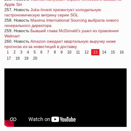
Apple Siri
257. Новость
Juka-Invest презентует холодильную
гастрономическую витрину серии SGL
258. Новость
Maxima International Sourcing выбрала нового
генерального директора
259. Новость
Бывший глава McDonald's ушел из правления
Walmart
260. Новость
Amazon ожидает квартальную выручку ниже
прогноза из-за инвестиций в доставку
1
2
3
4
5
6
7
8
9
10
11
12
13
14
15
16
17
18
19
20