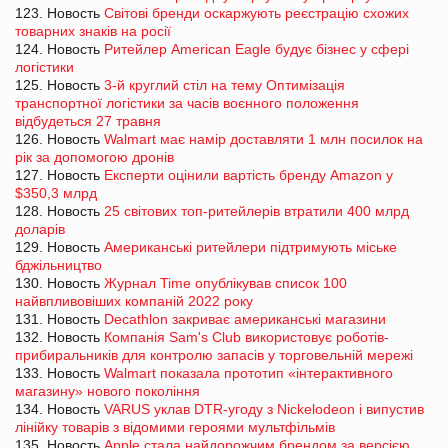
123. Новость
Світові бренди оскаржують реєстрацію схожих
товарних знаків на росії
124. Новость
Ритейлер American Eagle будує бізнес у сфері
логістики
125. Новость
3-й круглий стіл на тему Оптимізація
транспортної логістики за часів воєнного положення
відбудеться 27 травня
126. Новость
Walmart має намір доставляти 1 млн посилок на
рік за допомогою дронів
127. Новость
Експерти оцінили вартість бренду Amazon у
$350,3 млрд
128. Новость
25 світових топ-ритейлерів втратили 400 млрд
доларів
129. Новость
Американські ритейлери підтримують міське
бджільництво
130. Новость
Журнал Time опублікував список 100
найвпливовіших компаній 2022 року
131. Новость
Decathlon закриває американські магазини
132. Новость
Компанія Sam's Club використовує роботів-
прибиральників для контролю запасів у торговельній мережі
133. Новость
Walmart показала прототип «інтерактивного
магазину» нового покоління
134. Новость
VARUS уклав DTR-угоду з Nickelodeon і випустив
лінійку товарів з відомими героями мультфільмів
135. Новость
Apple стала найдорожчим брендом за версією