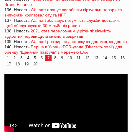
Brand Finance
136. Новость
Walmart планує виробляти віртуальні товари та
випускати криптовалюту та NFT
137. Новость
Walmart збільшує потужність служби доставки,
щоб обслуговувати 30 мільйонів родин
138. Новость
2021 став переломним у рітейлі: кількість
відкритих перевищила кількість закриттів
139. Новость
Walmart розширює доставку за допомогою дронів
140. Новость
Перша в Україні DTR-угода (Direct-to-retail) для
бренду "Щенячий патруль" з мережею EVA
1
2
3
4
5
6
7
8
9
10
11
12
13
14
15
16
17
18
19
20