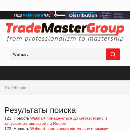
TradeMaster
Результаты поиска
121. Новость
Walmart приєднується до метавсесвіту із
запуском активностей на Roblox
122. Новость
Walmart впроваджує віртуальну примірку