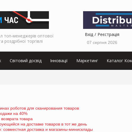
Вхід
Реєстрація
л топ-менеджерів оптової
та роздрібної торгівлі
07 серпня 2026
к
Світовий досвід
Інновації
Маркетинг
Каталог Ком
зинах роботов для сканирования товаров
родажи на 40%
 возврата товара
рующийся на доставке товаров в тот же день
: совместная доставка и магазины-минисклады