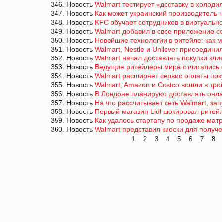
346. Новость
Walmart тестирует «доставку в холоди
347. Новость
Как может украинский производитель 
348. Новость
KFC обучает сотрудников в виртуальн
349. Новость
Walmart добавил в свое приложение с
350. Новость
Новейшие технологии в ритейле: как
351. Новость
Walmart, Nestle и Unilever присоедини
352. Новость
Walmart начал доставлять покупки кл
353. Новость
Ведущие ритейлеры мира отчитались о
354. Новость
Walmart расширяет сервис оплаты поку
355. Новость
Walmart, Amazon и Costco вошли в тр
356. Новость
В Лондоне планируют доставлять онл
357. Новость
На что рассчитывает сеть Walmart, за
358. Новость
Первый магазин Lidl шокировал ритей
359. Новость
Как удалось стартапу по продаже матр
360. Новость
Walmart представил киоски для получе
1
2
3
4
5
6
7
8