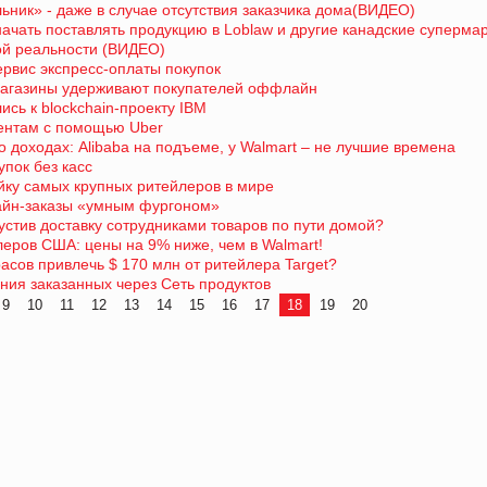
льник» - даже в случае отсутствия заказчика дома(ВИДЕО)
начать поставлять продукцию в Loblaw и другие канадские суперма
ой реальности (ВИДЕО)
ервис экспресс-оплаты покупок
 магазины удерживают покупателей оффлайн
лись к blockchain-проекту IBM
иентам с помощью Uber
 доходах: Alibaba на подъеме, у Walmart – не лучшие времена
пок без касс
ойку самых крупных ритейлеров в мире
айн-заказы «умным фургоном»
пустив доставку сотрудниками товаров по пути домой?
леров США: цены на 9% ниже, чем в Walmart!
асов привлечь $ 170 млн от ритейлера Target?
ния заказанных через Сеть продуктов
9
10
11
12
13
14
15
16
17
18
19
20