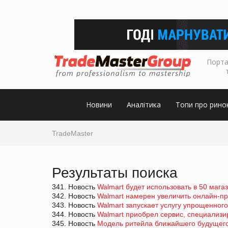
Порта
Новини
Аналітика
Топи про рино
TradeMaster
Результаты поиска
341. Новость
Walmart будет использовать в 50 мага
342. Новость
Walmart намерен увеличить онлайн-п
343. Новость
Walmart запускает услугу упрощенного
344. Новость
Walmart приобрел сервис, специализи
345. Новость
Модель ритейла ближайшего будущего