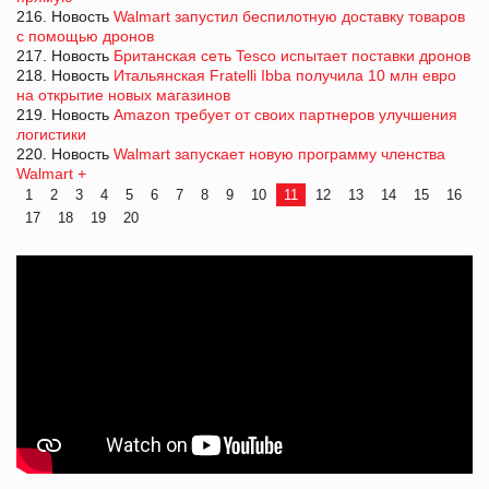
216. Новость
Walmart запустил беспилотную доставку товаров
с помощью дронов
217. Новость
Британская сеть Tesco испытает поставки дронов
218. Новость
Итальянская Fratelli Ibba получила 10 млн евро
на открытие новых магазинов
219. Новость
Amazon требует от своих партнеров улучшения
логистики
220. Новость
Walmart запускает новую программу членства
Walmart +
1
2
3
4
5
6
7
8
9
10
11
12
13
14
15
16
17
18
19
20