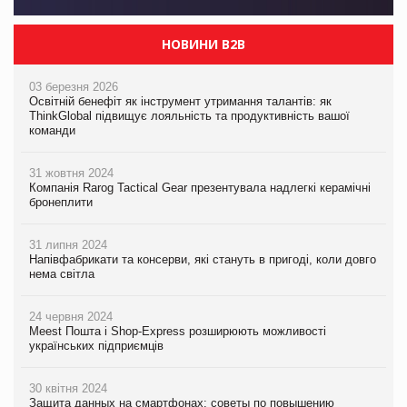
НОВИНИ B2B
03 березня 2026
Освітній бенефіт як інструмент утримання талантів: як
ThinkGlobal підвищує лояльність та продуктивність вашої
команди
31 жовтня 2024
Компанія Rarog Tactical Gear презентувала надлегкі керамічні
бронеплити
31 липня 2024
Напівфабрикати та консерви, які стануть в пригоді, коли довго
нема світла
24 червня 2024
Meest Пошта і Shop-Express розширюють можливості
українських підприємців
30 квітня 2024
Защита данных на смартфонах: советы по повышению