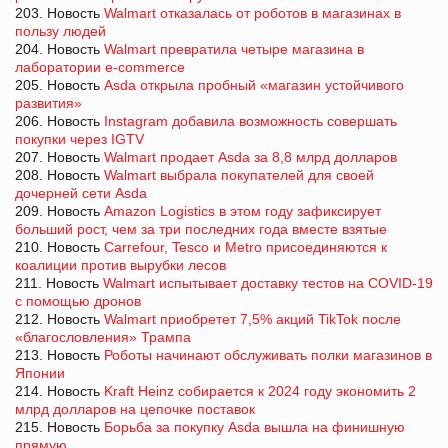
203. Новость
Walmart отказалась от роботов в магазинах в
пользу людей
204. Новость
Walmart превратила четыре магазина в
лаборатории e-commerce
205. Новость
Asda открыла пробный «магазин устойчивого
развития»
206. Новость
Instagram добавила возможность совершать
покупки через IGTV
207. Новость
Walmart продает Asda за 8,8 млрд долларов
208. Новость
Walmart выбрала покупателей для своей
дочерней сети Asda
209. Новость
Amazon Logistics в этом году зафиксирует
больший рост, чем за три последних года вместе взятые
210. Новость
Carrefour, Tesco и Metro присоединяются к
коалиции против вырубки лесов
211. Новость
Walmart испытывает доставку тестов на COVID-19
с помощью дронов
212. Новость
Walmart приобретет 7,5% акций TikTok после
«благословления» Трампа
213. Новость
Роботы начинают обслуживать полки магазинов в
Японии
214. Новость
Kraft Heinz собирается к 2024 году экономить 2
млрд долларов на цепочке поставок
215. Новость
Борьба за покупку Asda вышла на финишную
прямую