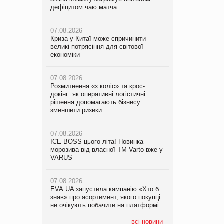
дефіцитом чаю матча
докінг: як оперативні логістичні
дефіцитом чаю матча
рішення допомагають бізнесу
зменшити ризики
07.08.2026
07.08.2026
Криза у Китаї може спричинити
Криза у Китаї може спричинити
великі потрясіння для світової
07.08.2026
великі потрясіння для світової
економіки
ICE BOSS цього літа! Новинка
економіки
морозива від власної ТМ Varto вже у
VARUS
07.08.2026
07.08.2026
Розмитнення «з коліс» та крос-
Kraft Heinz скоротила збиток у
докінг: як оперативні логістичні
07.08.2026
першому півріччі
рішення допомагають бізнесу
EVA.UA запустила кампанію «Хто б
зменшити ризики
знав» про асортимент, якого покупці
07.08.2026
не очікують побачити на платформі
Продажі Hugo Boss впали на 9%
07.08.2026
ICE BOSS цього літа! Новинка
06.08.2026
07.08.2026
морозива від власної ТМ Varto вже у
Смачна новинка для хвостатих: у
Франція заборонила рекламні дзвінки
VARUS
VARUS з’явилися паучі Varto Paw
без згоди клієнтів
expert від власної ТМ Varto!
07.08.2026
EVA.UA запустила кампанію «Хто б
05.08.2026
знав» про асортимент, якого покупці
Мережа супермаркетів VARUS купує
не очікують побачити на платформі
мережу магазинів формату
convenience store КОЛО: об’єднана
компанія налічуватиме 374 магазини
всі новини