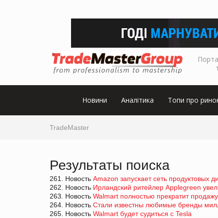
Порта
Новини
Аналітика
Топи про рино
TradeMaster
Результаты поиска
261. Новость
Amazon запускает сеть продуктовых д
262. Новость
Ирландский ритейлер Applegreen увел
263. Новость
Walmart полностью прекратит продажу
264. Новость
Стали известны любимые бренды мил
265. Новость
Walmart будет судиться с Tesla