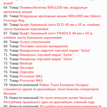
водой
64. Товар
Пневмооболочка 900х1200 мм, воздушные
крепежные мешки
65. Товар
Воздушные крепежные мешки 900х1800 мм Viskom
Dunnage Bag
66. Товар
Крафт бумажный скотч ECO 48 мм х 50 м, клейкая
лента бумажная коричневая
67. Товар
Крафт бумажный скотч FRAGILE 48 мм х 50 м,
клейкая лента бумажная коричневая
68. Товар
Услуги спецтехники
69. Товар
Поставка сыпучих материалов
70. Товар
Макаронные изделия торговой марки "Jarka"
71. Товар
Макароны торговой марки "Jarka"
72. Товар
Макароны торговой марки "Jarka"
73. Товар
Miniload
74. Товар
Листовки
75. Товар
Zippcube
76. Товар
Prorunner MK1
77. Товар
Prorunner MK5
78. Новости компаний
Raben Trans European Hungary
становится одним из крупнейших логистических операторов
Венгрии
79. Новости компаний
На логистическом рынке Чешской
Республики произошло одно из крупнейших слияний года
80. Новости компаний
30 ноября консалтинговая компания H-