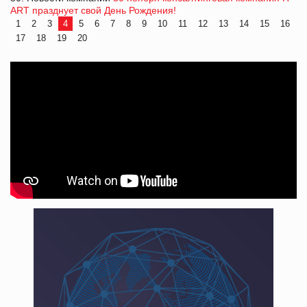
ART празднует свой День Рождения!
1
2
3
4
5
6
7
8
9
10
11
12
13
14
15
16
17
18
19
20