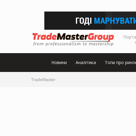
Порта
Новини
Аналітика
Топи про рино
TradeMaster