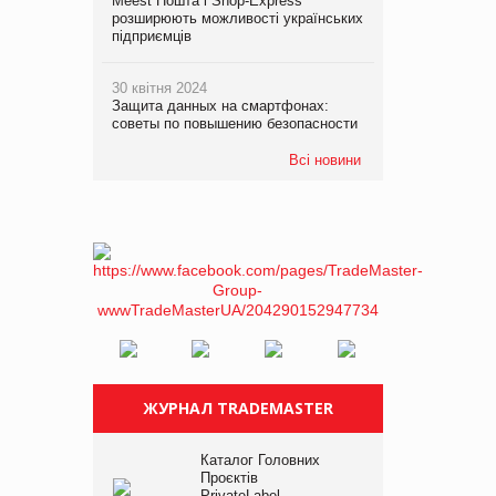
Meest Пошта і Shop-Express
розширюють можливості українських
підприємців
30 квітня 2024
Защита данных на смартфонах:
советы по повышению безопасности
Всі новини
ЖУРНАЛ TRADEMASTER
Каталог Головних
Проєктів
PrivateLabel –