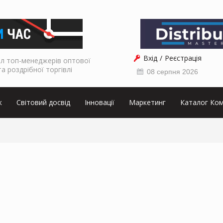
Вхід
Реєстрація
л топ-менеджерів оптової
та роздрібної торгівлі
08 серпня 2026
к
Світовий досвід
Інновації
Маркетинг
Каталог Ком