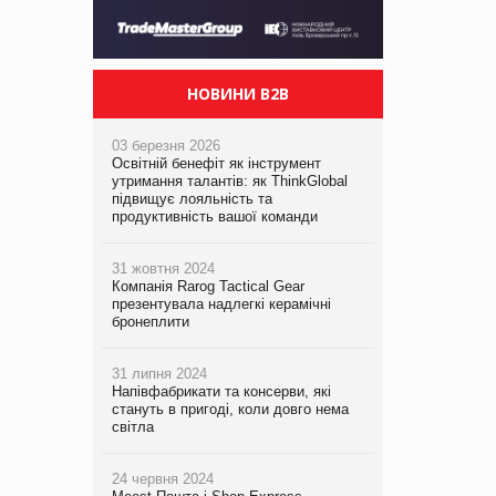
НОВИНИ B2B
03 березня 2026
Освітній бенефіт як інструмент
утримання талантів: як ThinkGlobal
підвищує лояльність та
продуктивність вашої команди
31 жовтня 2024
Компанія Rarog Tactical Gear
презентувала надлегкі керамічні
бронеплити
31 липня 2024
Напівфабрикати та консерви, які
стануть в пригоді, коли довго нема
світла
24 червня 2024