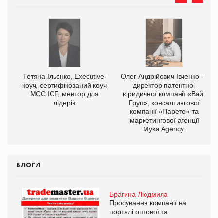
,
Тетяна Ільєнко, Executive-
Олег Андрійович Івченко —
ОВ
коуч, сертифікований коуч
директор патентно-
МСС ICF, ментор для
юридичної компанії «Вайз
лідерів
Груп», консалтингової
компанії «Парето» та
маркетингової агенції
Myka Agency.
БЛОГИ
Брагина Людмила
Просування компанії на
порталі оптової та