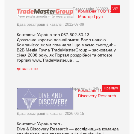
Переглядів: 363822
VIP
Компанія ТОВ Трейд
Мастер Груп
Дата реєстрації в каталзі: 2012-07-09
Контакты: Україна тел.067-502-30-13
Дозвольте коротко познайомити Вас з нашою
Компанією: як ми починали і що маємо сьогодні: -
В2В Медіа Група TradeMasterGroup – заснована у
січня 2008 року, як Портал роздрібної та оптової
торгівлі www.TradeMaster.ua , ...
детальніше
Переглядів: 349
Преміум
Компанія ТОВ Dive &
Discovery Research
Дата реєстрації в каталзі: 2026-06-15
Контакты: Україна тел.-
Dive & Discovery Research — дослідницька команда
спеціалістів, яка проводить якісні та кількісні