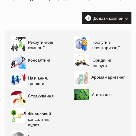
На каждой странице Вы найдете контакты нужной компании и сможете связаться для оказания
финансовых, юридических, консалтинговых, рекламных и прочих услуг для бизнеса.
Додати компанію
Рекрутингові
Послуги з
компанії
інвентаризації
Консалтинг
Юридичні
послуги
Аромамаркетинг
Навчання,
тренінги
Утилізація
Страхування
Фінансовий
консалтинг,
аудит