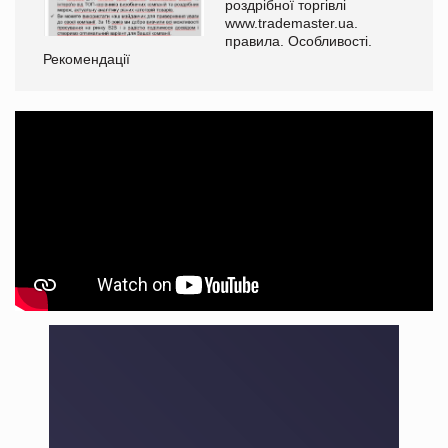
роздрібної торгівлі
www.trademaster.ua.
правила. Особливості.
Рекомендації
Ре