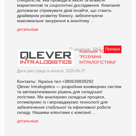
маркетингові та соціологічні дослідження. Компанія
допомагає отримувати дієві інсайти, що стають
драйвером розвитку бізнесу, забезпечуючи
максимальне занурення в аналітику ...
детальніше
Переглядів: 3267
Преміум
Компанія ТОВ
"РОЗУМНА
ІНТРАЛОГІСТИКА"
Дата реєстрації в каталзі: 2025-05-27
Контакты: Україна тел.+380639839292
Qlever Intralogistics — розробник конвеєрних систем
та автоматизованих рішень для складської
логістики. Ми аналізуємо складські процеси,
оптимізуємо їх і впроваджуємо технології для
забезпечення стабільної та ефективної роботи
складу. Нашими клієнтами є компанії ...
детальніше