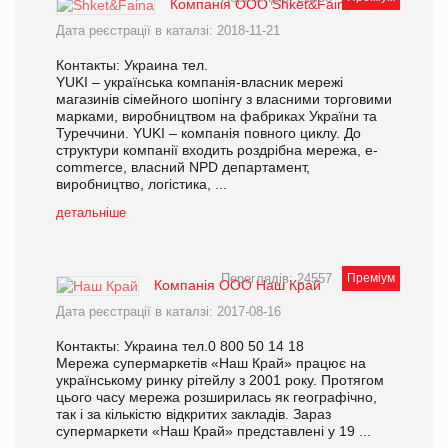
Компанія OOO Shket&Faina
Дата реєстрації в каталзі: 2018-11-21
Контакты: Украина тел.
YUKI – українська компанія-власник мережі
магазинів сімейного шопінгу з власними торговими
марками, виробництвом на фабриках України та
Туреччини. YUKI – компанія повного циклу. До
структури компанії входить роздрібна мережа, e-
commerce, власний NPD департамент,
виробництво, логістика, ...
детальніше
Переглядів: 24557
Преміум
Компанія ООО Наш Край
Дата реєстрації в каталзі: 2017-08-16
Контакты: Украина тел.0 800 50 14 18
Мережа супермаркетів «Наш Край» працює на
українському ринку рітейлу з 2001 року. Протягом
цього часу мережа розширилась як географічно,
так і за кількістю відкритих закладів. Зараз
супермаркети «Наш Край» представлені у 19 ...