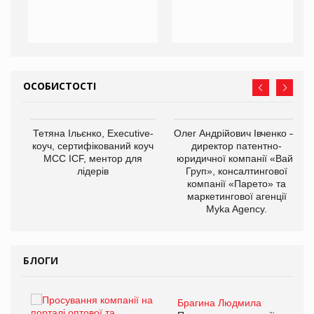
ОСОБИСТОСТІ
,
Тетяна Ільєнко, Executive-
Олег Андрійович Івченко —
ОВ
коуч, сертифікований коуч
директор патентно-
МСС ICF, ментор для
юридичної компанії «Вайз
лідерів
Груп», консалтингової
компанії «Парето» та
маркетингової агенції
Myka Agency.
БЛОГИ
Брагина Людмила