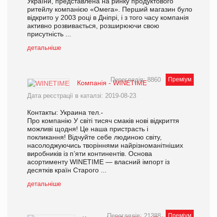
України, представлена на ринку продуктового
ритейлу компанією «Омега». Перший магазин було
відкрито у 2003 році в Дніпрі, і з того часу компанія
активно розвивається, розширюючи свою
присутність ...
детальніше
Переглядів: 8860
Преміум
Компанія - WINETIME
Дата реєстрації в каталзі: 2019-08-23
Контакты: Украина тел.-
Про компанію У світі тисяч смаків нові відкриття
можливі щодня! Це наша пристрасть і
покликання! Відчуйте себе людиною світу,
насолоджуючись творіннями найрізноманітніших
виробників із п’яти континентів. Основа
асортименту WINETIME — власний імпорт із
десятків країн Старого ...
детальніше
Переглядів: 21388
Преміум