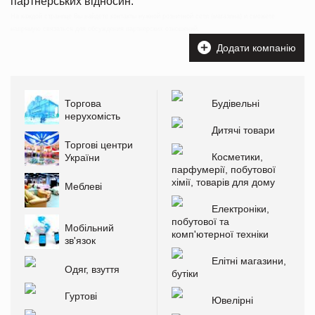
партнерських відносин.
На каждой странице Вы найдете контакты нужной розничной сети (магазина) и сможете
напрямую связаться для обсуждения партнерских отношений.
Додати компанію
Торгова
Будівельні
нерухомість
Дитячі товари
Торгові центри
Косметики,
України
парфумерії, побутової
хімії, товарів для дому
Меблеві
Електроніки,
побутової та
Мобільний
комп'ютерної техніки
зв'язок
Елітні магазини,
Одяг, взуття
бутіки
Гуртові
Ювелірні