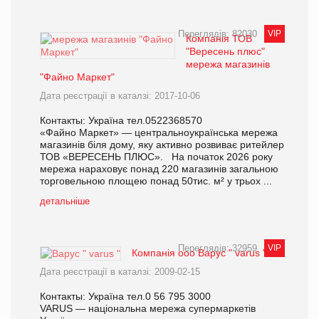
Переглядів: 82030
VIP
Компанія ТОВ
"Вересень плюс"
мережа магазинів
"Файно Маркет"
Дата реєстрації в каталзі: 2017-10-06
Контакты: Україна тел.0522368570
«Файно Маркет» — центральноукраїнська мережа
магазинів біля дому, яку активно розвиває ритейлер
ТОВ «ВЕРЕСЕНЬ ПЛЮС». На початок 2026 року
мережа нараховує понад 220 магазинів загальною
торговельною площею понад 50тис. м² у трьох ...
детальніше
Переглядів: 32959
VIP
Компанія ооо Варус " varus "
Дата реєстрації в каталзі: 2009-02-15
Контакты: Україна тел.0 56 795 3000
VARUS — національна мережа супермаркетів