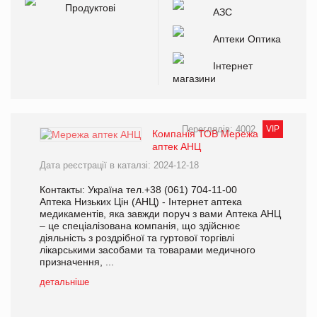
Продуктові
АЗС
Аптеки Оптика
Інтернет
магазини
Переглядів: 4002
VIP
Компанія ТОВ Мережа
аптек АНЦ
Дата реєстрації в каталзі: 2024-12-18
Контакты: Україна тел.+38 (061) 704-11-00
Аптека Низьких Цін (АНЦ) - Інтернет аптека
медикаментів, яка завжди поруч з вами Аптека АНЦ
– це спеціалізована компанія, що здійснює
діяльність з роздрібної та гуртової торгівлі
лікарськими засобами та товарами медичного
призначення, ...
детальніше