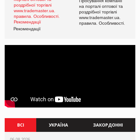
ї
Просування компанії
а
на порталі оптової та
роздрібної торгівлі
www.trademaster.ua.
і.
правила. Особливості.
Рекомендації
Ре
ВСІ
УКРАЇНА
ЗАКОРДОННІ
06.08.2026
06.08.2026
06.08.2026