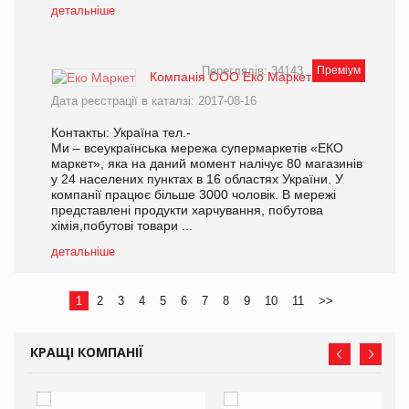
детальніше
Переглядів: 34143
Преміум
Компанія ООО Еко Маркет
Дата реєстрації в каталзі: 2017-08-16
Контакты: Україна тел.-
Ми – всеукраїнська мережа супермаркетів «ЕКО
маркет», яка на даний момент налічує 80 магазинів
у 24 населених пунктах в 16 областях України. У
компанії працює більше 3000 чоловік. В мережі
представлені продукти харчування, побутова
хімія,побутові товари ...
детальніше
1
2
3
4
5
6
7
8
9
10
11
>>
КРАЩІ КОМПАНІЇ