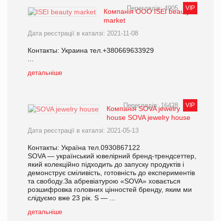
Переглядів: 4905
VIP
Компанія ООО ISEI beauty
market
Дата реєстрації в каталзі: 2021-11-08
Контакты: Украина тел.+380669633929
...
детальніше
Переглядів: 16428
VIP
Компанія SOVA jewelry
house SOVA jewelry house
Дата реєстрації в каталзі: 2021-05-13
Контакты: Україна тел.0930867122
SOVA — український ювелірний бренд-трендсеттер,
який колекційно підходить до запуску продуктів і
демонструє сміливість, готовність до експериментів
та свободу.За абревіатурою «SOVA» ховається
розшифровка головних цінностей бренду, яким ми
слідуємо вже 23 рік. S — ...
детальніше