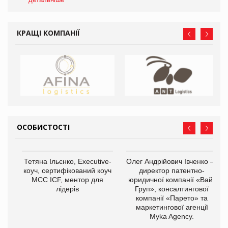
КРАЩІ КОМПАНІЇ
ОСОБИСТОСТІ
,
Тетяна Ільєнко, Executive-
Олег Андрійович Івченко —
ОВ
коуч, сертифікований коуч
директор патентно-
МСС ICF, ментор для
юридичної компанії «Вайз
лідерів
Груп», консалтингової
компанії «Парето» та
маркетингової агенції
Myka Agency.