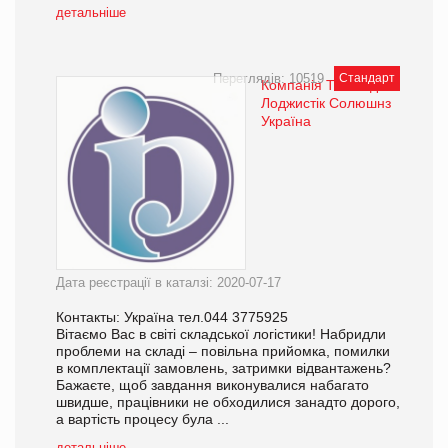
детальніше
Переглядів: 10519
Стандарт
Компанія ТОВ Рід
Лоджистік Солюшнз
Україна
Дата реєстрації в каталзі: 2020-07-17
Контакты: Україна тел.044 3775925
Вітаємо Вас в світі складської логістики! Набридли
проблеми на складі – повільна прийомка, помилки
в комплектації замовлень, затримки відвантажень?
Бажаєте, щоб завдання виконувалися набагато
швидше, працівники не обходилися занадто дорого,
а вартість процесу була ...
детальніше