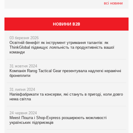
EVA.UA запустила кампанію «Хто б знав» про асортимент,
всі новини
якого покупці не очікують побачити на платформі
НОВИНИ B2B
03 березня 2026
Освітній бенефіт як інструмент утримання талантів: як
ThinkGlobal підвищує лояльність та продуктивність вашої
команди
31 жовтня 2024
Компанія Rarog Tactical Gear презентувала надлегкі керамічні
бронеплити
31 липня 2024
Напівфабрикати та консерви, які стануть в пригоді, коли довго
нема світла
24 червня 2024
Meest Пошта і Shop-Express розширюють можливості
українських підприємців