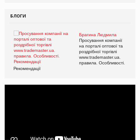
БЛОГИ
Брагина Людмила
ї
Просування компанії
а
на порталі оптової та
роздрібної торгівлі
www.trademaster.ua.
і.
правила. Особливості.
Рекомендації
Ре