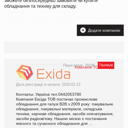
зможете безпосередньо замовити чи купити
обладнання та техніку для складу.
В данной рубрике находятся компании производители, дистрибуторы складского
оборудования. На каждой странице Вы найдете контакты нужной компании и сможете напрямую
заказать или купить оборудование и технику для склада.
Додати компанію
Переглядів: 28246
Преміум
Компанія ТОВ Ексіда
Дата реєстрації в каталзі: 2020-01-13
Контакты: Україна тел.0442053780
Компанія Ексіда ТОВ постачає промислове
обладнання для галузі B2B з 2009 року: пакувальне
обладнання, пакувальні матеріали, складська
техніка, харчове обладнання, засоби опечатування,
засоби радіозв'язку. Нашою місією є постачання
якісного та сучасного обладнання для ...