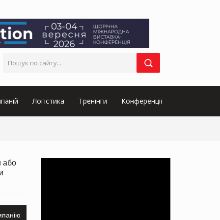
паній
Логістика
Тренінги
Конференції
и або
и
а, пищевая
мпанію