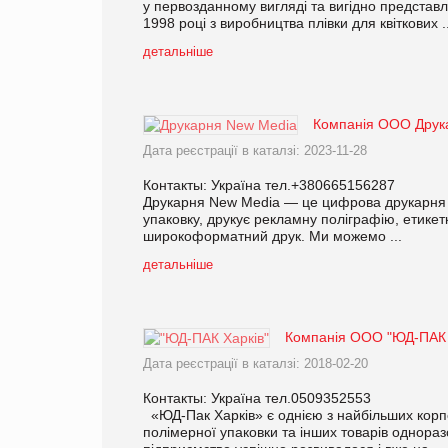
у первозданному вигляді та вигідно представ
1998 році з виробництва плівки для квіткових ..
детальніше
Компанія ООО Друк
Дата реєстрації в каталзі: 2023-11-28
Контакты: Україна тел.+380665156287
Друкарня New Media — це цифрова друкарня п
упаковку, друкує рекламну поліграфію, етикет
широкоформатний друк. Ми можемо ...
детальніше
Компанія ООО "ЮД-ПАК 
Дата реєстрації в каталзі: 2018-02-20
Контакты: Україна тел.0509352553
«ЮД-Пак Харків» є однією з найбільших корпор
полімерної упаковки та інших товарів однораз