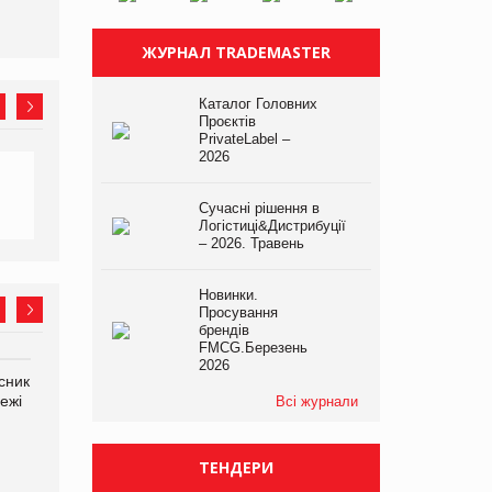
ЖУРНАЛ TRADEMASTER
Каталог Головних
Проєктів
PrivateLabel –
2026
Сучасні рішення в
Логістиці&Дистрибуції
– 2026. Травень
Новинки.
Просування
брендів
FMCG.Березень
2026
сник
Олексій Логачов-Михайлов
Яна Сараніна, директор
ежі
Файно маркет Директор
компанії «УкраМарин»
Всі журнали
департаменту з
виробництва
ТЕНДЕРИ