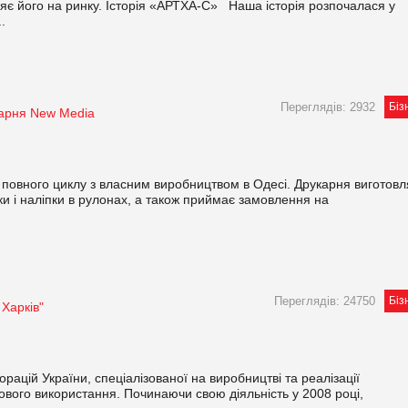
ляє його на ринку. Історія «АРТХА-С» Наша історія розпочалася у
.
Переглядів: 2932
Біз
арня New Media
овного циклу з власним виробництвом в Одесі. Друкарня виготовл
ки і налiпки в рулонах, а також приймає замовлення на
Переглядів: 24750
Біз
Харків"
ацій України, спеціалізованої на виробництві та реалізації
ового використання. Починаючи свою діяльність у 2008 році,