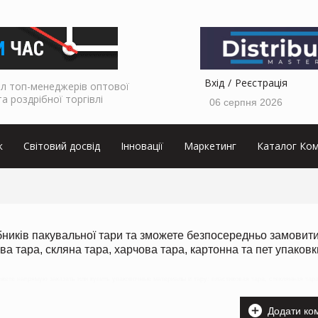
Вхід
Реєстрація
л топ-менеджерів оптової
та роздрібної торгівлі
06 серпня 2026
к
Світовий досвід
Інновації
Маркетинг
Каталог Ком
обників пакувальної тари та зможете безпосередньо замовит
ва тара, скляна тара, харчова тара, картонна та пет упаковк
жете напрямую заказать или купить упаковочные материалы и тару: пластиковая тара, стеклянная тар
Додати ко