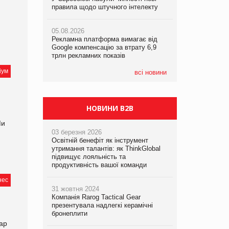
правила щодо штучного інтелекту
правила щодо штучного інтелекту
05.08.2026
05.08.2026
05.08.2026
Сергій Лісунов про заморожені
Рекламна платформа вимагає від
Рекламна платформа вимагає від
хлібобулочні вироби на
Google компенсацію за втрату 6,9
Google компенсацію за втрату 6,9
PrivateLabel&FMCG Master 2026
трлн рекламних показів
трлн рекламних показів
іум
04.08.2026
всі новини
Через атаку РФ у Дніпрі пошкоджено
склад шоколаду Millennium
НОВИНИ B2B
Ми
03 березня 2026
Освітній бенефіт як інструмент
утримання талантів: як ThinkGlobal
підвищує лояльність та
продуктивність вашої команди
нес
31 жовтня 2024
Компанія Rarog Tactical Gear
презентувала надлегкі керамічні
бронеплити
вар