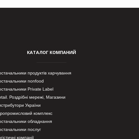
КАТАЛОГ КОМПАНИЙ
остачальники продуктів харчування
остачальники nonfood
стачальники Private Label
tail. Роздрібні мережі, Магазини
истрибутори України
гропромисловий комплекс
остачальники обладнання
остачальники послуг
гістичні компанії