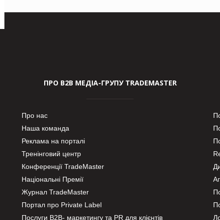
ПРО В2В МЕДІА-ГРУПУ TRADEMASTER
Про нас
П
Наша команда
П
Реклама на порталі
По
Тренінговий центр
Re
Конференції TradeMaster
Д
Національні Премії
А
Журнал TradeMaster
П
Портал про Private Label
П
Послуги В2В- маркетингу та PR для клієнтів
Ло