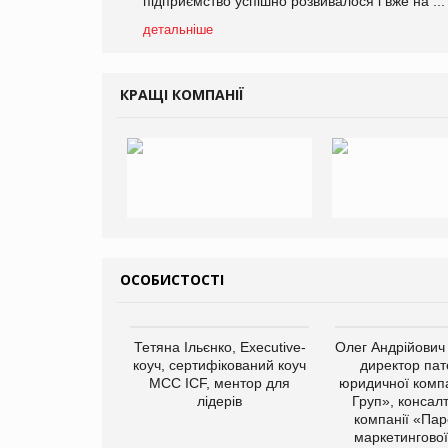
підприємство успішно розвивалося і вже на ...
детальніше
КРАЩІ КОМПАНІЇ
ОСОБИСТОСТІ
Тетяна Ільєнко, Executive-
Олег Андрійович
коуч, сертифікований коуч
директор пат
МСС ICF, ментор для
юридичної компа
лідерів
Груп», консал
компанії «Пар
маркетингової