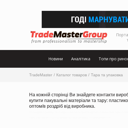
Порта
Новини
Аналітика
Топи про рино
TradeMaster
Каталог товаров
Тара та упаковка
На кожній сторінці Ви знайдете контакти вир
купити пакувальні матеріали та тару: пластико
оптом/в роздріб від виробника.
На каждой странице Вы найдете контакты производитей упаковочной тары и смо
тара, картонная и пэт упаковки оптом/в розницу от производителя.