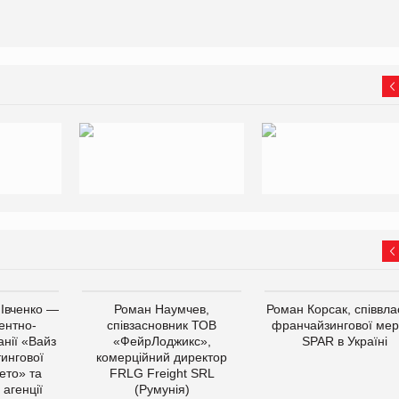
 Івченко —
Роман Наумчев,
Роман Корсак, співвла
ентно-
співзасновник ТОВ
франчайзингової мер
нії «Вайз
«ФейрЛоджикс»,
SPAR в Україні
тингової
комерційний директор
ето» та
FRLG Freight SRL
 агенції
(Румунія)