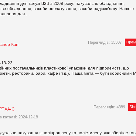
аднання для галузі B2B з 2009 року: пакувальне обладнання,
чове обладнання, засоби опечатування, засоби радіозв'язку. Нашою
аднання для ...
Переглядів: 35307
Прем
апер Кап
-13-23
йних постачальників пластикової упаковки для підприємств, що
ркети, ресторани, бари, кафе і т.д.). Наша мета — бути корисними 
Переглядів: 4389
Біз
АРТХА-С
в каталзі: 2024-12-18
уальне пакування з поліпропілену та поліетилену, яка зберігає то