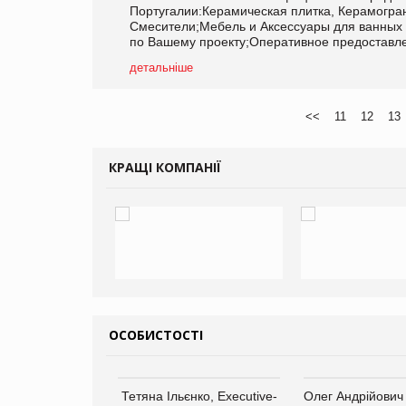
Португалии:Керамическая плитка, Керамогра
Смесители;Мебель и Аксессуары для ванны
по Вашему проекту;Оперативное предоставлен
детальніше
<<
11
12
13
КРАЩІ КОМПАНІЇ
ОСОБИСТОСТІ
арас Ігорович,
Тетяна Ільєнко, Executive-
Олег Андрійович