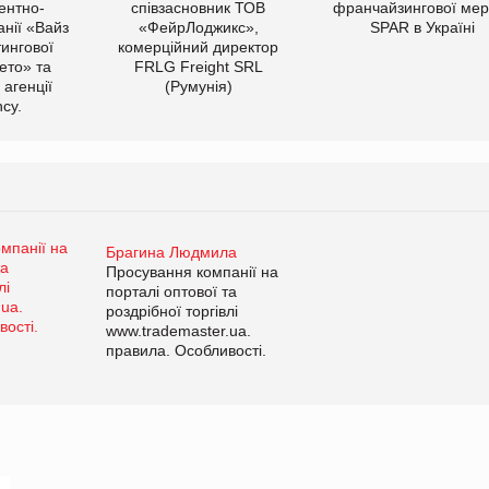
ентно-
співзасновник ТОВ
франчайзингової мер
нії «Вайз
«ФейрЛоджикс»,
SPAR в Україні
тингової
комерційний директор
ето» та
FRLG Freight SRL
 агенції
(Румунія)
cy.
Брагина Людмила
Просування компанії на
порталі оптової та
роздрібної торгівлі
www.trademaster.ua.
правила. Особливості.
Рекомендації