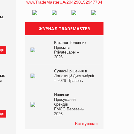
ом.
ЖУРНАЛ TRADEMASTER
Каталог Головних
Проєктів
арт
PrivateLabel –
2026
Сучасні рішення в
ные
Логістиці&Дистрибуції
м
– 2026. Травень
Новинки.
Просування
брендів
FMCG.Березень
арт
2026
Всі журнали