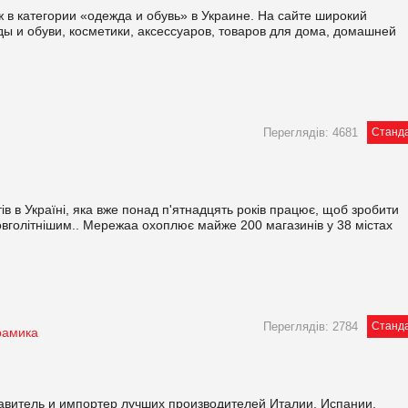
в категории «одежда и обувь» в Украине. На сайте широкий
ды и обуви, косметики, аксессуаров, товаров для дома, домашней
Переглядів: 4681
Станд
 в Україні, яка вже понад п'ятнадцять років працює, щоб зробити
вголітнішим.. Мережаа охоплює майже 200 магазинів у 38 містах
Переглядів: 2784
Станд
ерамика
итель и импортер лучших производителей Италии, Испании,