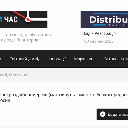
Вхід
Реєстрація
л топ-менеджерів оптової
та роздрібної торгівлі
08 серпня 2026
к
Світовий досвід
Інновації
Маркетинг
Каталог Ком
ережі, Магазини
ібної роздрібної мережі (магазину) та зможете безпосереднь
носин.
 сможете напрямую связаться для обсуждения партнерских отношений.
Додати ко