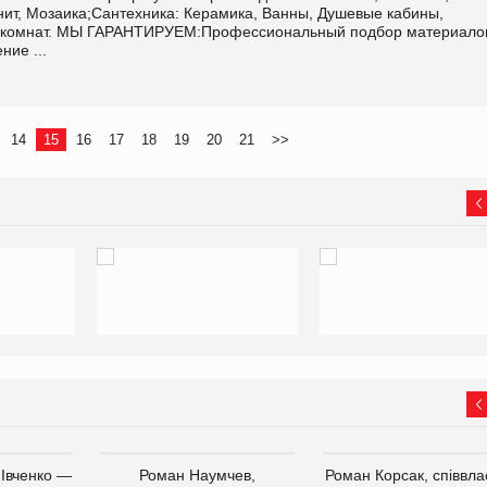
нит, Мозаика;Сантехника: Керамика, Ванны, Душевые кабины,
х комнат. МЫ ГАРАНТИРУЕМ:Профессиональный подбор материало
ие ...
14
15
16
17
18
19
20
21
>>
 Івченко —
Роман Наумчев,
Роман Корсак, співвла