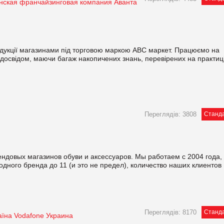
нская франчайзинговая компания Аванта
дукції магазинами під торговою маркою АВС маркет. Працюємо на
ь досвідом, маючи багаж накопичених знань, перевірених на практиц
Переглядів: 3808
Станд
ендовых магазинов обуви и аксессуаров. Мы работаем с 2004 года,
дного бренда до 11 (и это не предел), количество наших клиентов .
Переглядів: 8170
Станд
їна Vodafone Украина