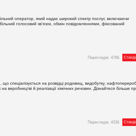
більний оператор, який надає широкий спектр послуг, включаючи
більний голосовий зв'язок, обмін повідомленнями, фіксований
Переглядів: 4786
Станд
що спеціалізується на розвідці родовищ, видобутку, нафтоперероб
ж на виробництві й реалізації хімічних речовин. Дізнайтеся більше п
Переглядів: 4336
Станд