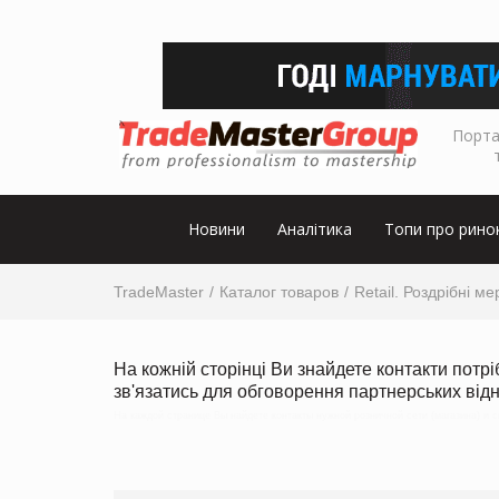
Порта
Новини
Аналітика
Топи про рино
TradeMaster
Каталог товаров
Retail. Роздрібні м
На кожній сторінці Ви знайдете контакти потр
зв'язатись для обговорення партнерських від
На каждой странице Вы найдете контакты нужной розничной сети (магазина) и