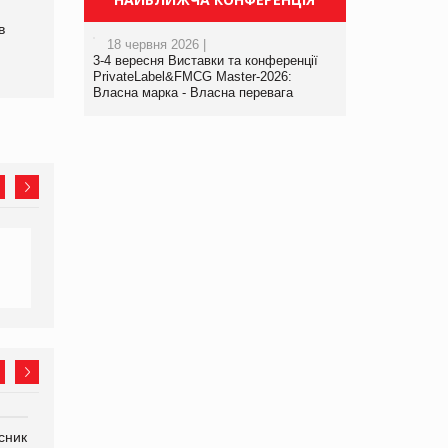
в
18 червня 2026 |
3-4 вересня Виставки та конференції
PrivateLabel&FMCG Master-2026:
Власна марка - Власна перевага
сник
Олексій Логачов-Михайлов
Яна Сараніна, директор