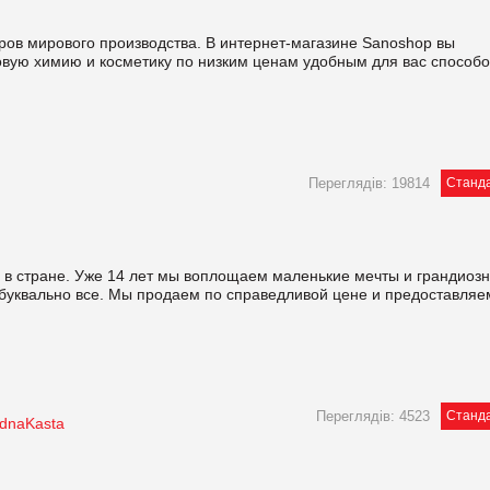
ров мирового производства. В интернет-магазине Sanoshop вы
вую химию и косметику по низким ценам удобным для вас способ
Переглядів: 19814
Станд
в стране. Уже 14 лет мы воплощаем маленькие мечты и грандиоз
буквально все. Мы продаем по справедливой цене и предоставляе
Переглядів: 4523
Станд
dnaKasta