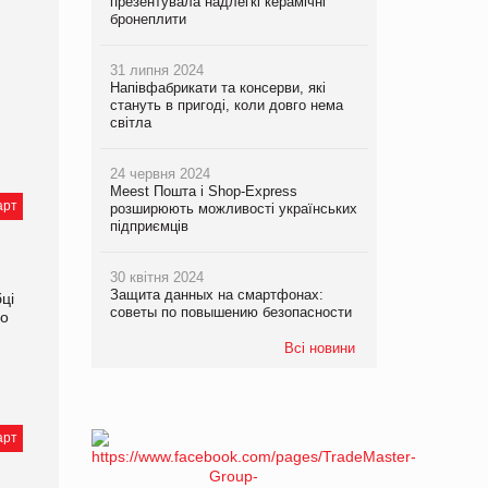
презентувала надлегкі керамічні
бронеплити
31 липня 2024
Напівфабрикати та консерви, які
стануть в пригоді, коли довго нема
світла
24 червня 2024
Meest Пошта і Shop-Express
арт
розширюють можливості українських
підприємців
30 квітня 2024
Защита данных на смартфонах:
ці
советы по повышению безопасности
ро
Всі новини
арт