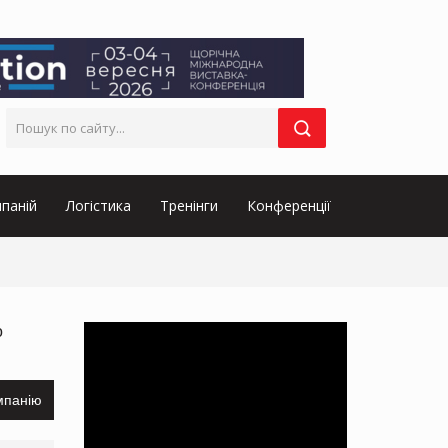
паній
Логістика
Тренінги
Конференції
о
мпанію