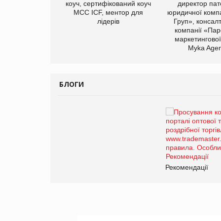
иробництва ТОВ
коуч, сертифікований коуч
директор пат
Герчак"
МСС ICF, ментор для
юридичної компа
лідерів
Груп», консал
компанії «Пар
маркетингової
Myka Agen
БЛОГИ
Брагина Людмила
Просування компанії на
порталі оптової та
роздрібної торгівлі
www.trademaster.ua.
правила. Особливості.
ії
Рекомендації