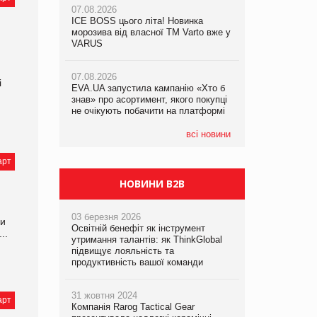
07.08.2026
ICE BOSS цього літа! Новинка
06.08.2026
07.08.2026
морозива від власної ТМ Varto вже у
Смачна новинка для хвостатих: у
Франція заборонила рекламні дзвінки
VARUS
VARUS з’явилися паучі Varto Paw
без згоди клієнтів
expert від власної ТМ Varto!
07.08.2026
і
EVA.UA запустила кампанію «Хто б
05.08.2026
знав» про асортимент, якого покупці
Мережа супермаркетів VARUS купує
не очікують побачити на платформі
мережу магазинів формату
convenience store КОЛО: об’єднана
компанія налічуватиме 374 магазини
всі новини
арт
НОВИНИ B2B
03 березня 2026
 и
Освітній бенефіт як інструмент
..
утримання талантів: як ThinkGlobal
підвищує лояльність та
продуктивність вашої команди
31 жовтня 2024
арт
Компанія Rarog Tactical Gear