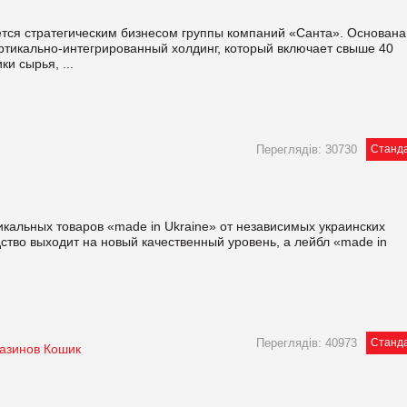
ется стратегическим бизнесом группы компаний «Санта». Основана
ертикально-интегрированный холдинг, который включает свыше 40
и сырья, ...
Переглядів: 30730
Станд
кальных товаров «made in Ukrainе» от независимых украинских
ство выходит на новый качественный уровень, а лейбл «made in
Переглядів: 40973
Станд
газинов Кошик