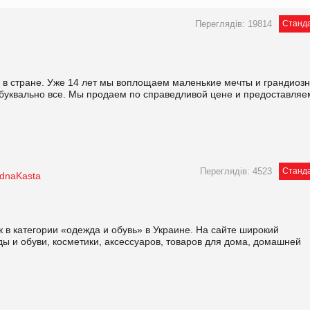
Переглядів: 19814
Станд
в стране. Уже 14 лет мы воплощаем маленькие мечты и грандиоз
буквально все. Мы продаем по справедливой цене и предоставляе
Переглядів: 4523
Станд
dnaKasta
в категории «одежда и обувь» в Украине. На сайте широкий
ды и обуви, косметики, аксессуаров, товаров для дома, домашней