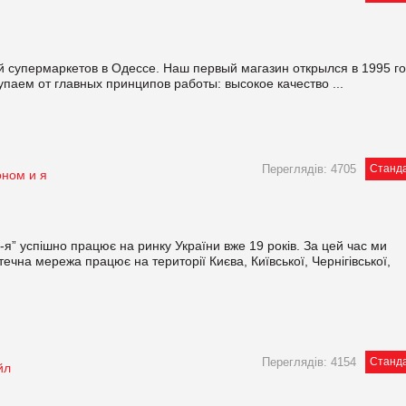
 супермаркетов в Одессе. Наш первый магазин открылся в 1995 г
упаем от главных принципов работы: высокое качество ...
Переглядів: 4705
Станд
оном и я
-я” успішно працює на ринку України вже 19 років. За цей час ми
ечна мережа працює на території Києва, Київської, Чернігівської,
Переглядів: 4154
Станд
йл