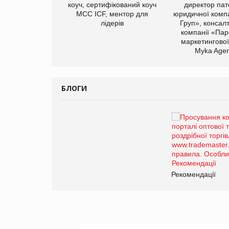
иробництва ТОВ
коуч, сертифікований коуч
директор пат
Герчак"
МСС ICF, ментор для
юридичної компа
лідерів
Груп», консал
компанії «Пар
маркетингової
Myka Agen
БЛОГИ
Брагина Людмила
Просування компанії на
порталі оптової та
роздрібної торгівлі
www.trademaster.ua.
правила. Особливості.
ії
Рекомендації