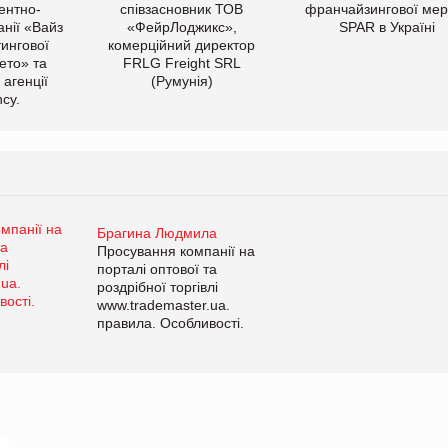
ентно-
співзасновник ТОВ
франчайзингової мер
нії «Вайз
«ФейрЛоджикс»,
SPAR в Україні
тингової
комерційний директор
ето» та
FRLG Freight SRL
 агенції
(Румунія)
cy.
Брагина Людмила
Просування компанії на
порталі оптової та
роздрібної торгівлі
www.trademaster.ua.
правила. Особливості.
Рекомендації