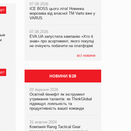
07.08.2026
ICE BOSS цього літа! Новинка
06.08.2026
арт
07.08.2026
морозива від власної ТМ Varto вже у
Смачна новинка для хвостатих: у
Франція заборонила рекламні дзвінки
VARUS
VARUS з’явилися паучі Varto Paw
без згоди клієнтів
expert від власної ТМ Varto!
07.08.2026
ные
EVA.UA запустила кампанію «Хто б
05.08.2026
м
знав» про асортимент, якого покупці
Мережа супермаркетів VARUS купує
не очікують побачити на платформі
мережу магазинів формату
convenience store КОЛО: об’єднана
компанія налічуватиме 374 магазини
всі новини
арт
НОВИНИ B2B
03 березня 2026
Освітній бенефіт як інструмент
утримання талантів: як ThinkGlobal
підвищує лояльність та
продуктивність вашої команди
31 жовтня 2024
Компанія Rarog Tactical Gear