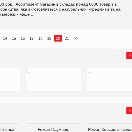
8 році. Асортимент магазинів складає понад 6000 товарів,в
обництва, яка виготовляється з натуральних інгредієнтів та на
 мережі - наше ...
14
15
16
17
18
19
20
21
>>
 Івченко —
Роман Наумчев,
Роман Корсак, співвла