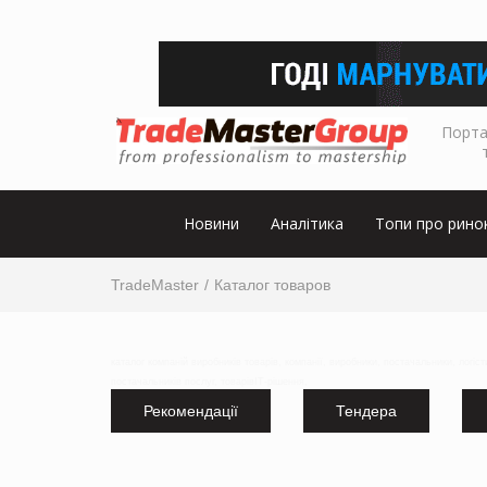
Порта
Новини
Аналітика
Топи про рино
TradeMaster
Каталог товаров
каталог компаній виробників товарів, компанії, виробники, постачальники, логіс
постачальників послуг, товарівІТ-рішення,
Рекомендації
Тендера