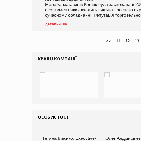
Мережа магазинів Кошик була заснована в 200
асортимент яких входить випічка власного вир
сучасному обладнанні. Репутація торговельної
детальніше
<<
11
12
13
КРАЩІ КОМПАНІЇ
ОСОБИСТОСТІ
арас Ігорович,
Тетяна Ільєнко, Executive-
Олег Андрійович