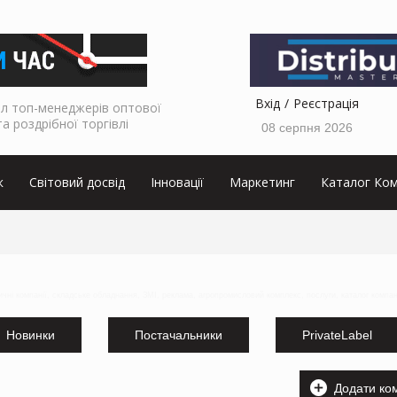
Вхід
Реєстрація
л топ-менеджерів оптової
та роздрібної торгівлі
08 серпня 2026
к
Світовий досвід
Інновації
Маркетинг
Каталог Ком
тичні компанії, складське обладнання, ЗМІ, реклама, агропромисловий комплекс, послуги, каталог компан
Новинки
Постачальники
PrivateLabel
Додати ко