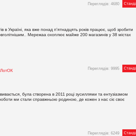
Переглядів: 4680
Станд
 в Україні, яка вже понад п'ятнадцять років працює, щоб зробити
вголітнішим.. Мережаа охоплює майже 200 магазинів у 38 містах
Переглядів: 9995
Станд
 ЛотОК
вивається, була створена в 2011 році зусиллями та ентузіазмом
 роботи ми стали справжньою родиною, де кожен з нас сіє своє
Переглядів: 6249
Станд