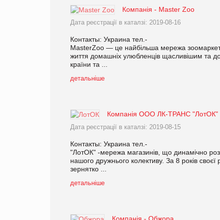
Компанія - Master Zoo
Дата реєстрації в каталзі: 2019-08-16
Контакты: Украина тел.-
MasterZoo — це найбільша мережа зоомаркетів
життя домашніх улюбленців щасливішим та до
країни та ...
детальніше
Компанія ООО ЛК-ТРАНС "ЛотОК"
Дата реєстрації в каталзі: 2019-08-15
Контакты: Украина тел.-
"ЛотОК" -мережа магазинів, що динамічно роз
нашого дружнього колективу. За 8 років своєї
зернятко ...
детальніше
Компанія - Обжора