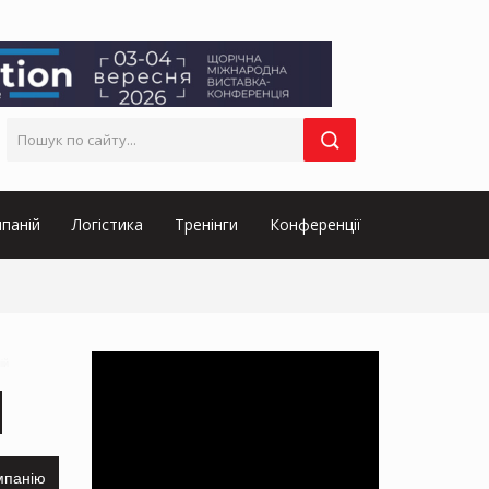
паній
Логістика
Тренінги
Конференції
ій
мпанію