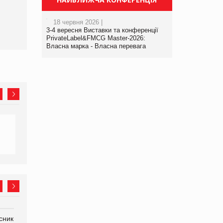
18 червня 2026 |
3-4 вересня Виставки та конференції
PrivateLabel&FMCG Master-2026:
Власна марка - Власна перевага
сник
Олексій Логачов-Михайлов
Яна Сараніна, директор