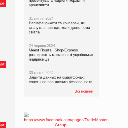
презентувала надлегкі керамічні
арт
бронеплити
31 липня 2024
Напівфабрикати та консерви, які
стануть в пригоді, коли довго нема
світла
24 червня 2024
Meest Пошта і Shop-Express
розширюють можливості українських
підприємців
арт
30 квітня 2024
Защита данных на смартфонах:
советы по повышению безопасности
Всі новини
арт