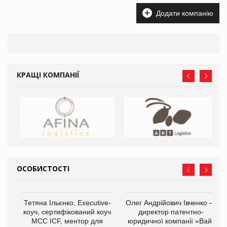
Додати компанію
КРАЩІ КОМПАНІЇ
ОСОБИСТОСТІ
,
Тетяна Ільєнко, Executive-
Олег Андрійович Івченко —
ОВ
коуч, сертифікований коуч
директор патентно-
МСС ICF, ментор для
юридичної компанії «Вайз