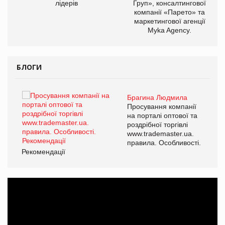
лідерів
Груп», консалтингової
компанії «Парето» та
маркетингової агенції
Myka Agency.
БЛОГИ
Брагина Людмила
ї
Просування компанії
а
на порталі оптової та
роздрібної торгівлі
www.trademaster.ua.
і.
правила. Особливості.
Рекомендації
Ре