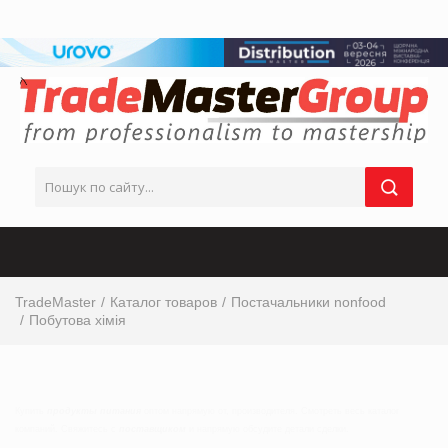
TradeMaster
Каталог товаров
Постачальники nonfood
Побутова хімія
Купить
продукты питания
оптом напрямую от, производителя. Смотреть весь каталог
компаний. Свяжитесь с
поставщиком
и напрямую обсудите детали сделки.