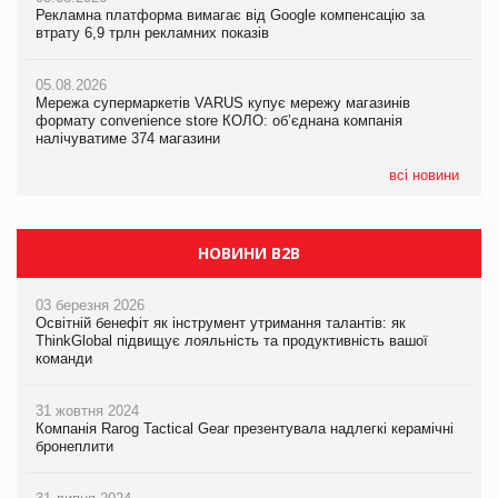
Рекламна платформа вимагає від Google компенсацію за
05.08.2026
Рекламна платформа вимагає від Google компенсацію за
втрату 6,9 трлн рекламних показів
Сергій Лісунов про заморожені хлібобулочні вироби на
втрату 6,9 трлн рекламних показів
PrivateLabel&FMCG Master 2026
05.08.2026
05.08.2026
Мережа супермаркетів VARUS купує мережу магазинів
04.08.2026
Adidas витратила понад $1 млрд на маркетинг за квартал
формату convenience store КОЛО: об’єднана компанія
Через атаку РФ у Дніпрі пошкоджено склад шоколаду
налічуватиме 374 магазини
Millennium
всі новини
НОВИНИ B2B
03 березня 2026
Освітній бенефіт як інструмент утримання талантів: як
ThinkGlobal підвищує лояльність та продуктивність вашої
команди
31 жовтня 2024
Компанія Rarog Tactical Gear презентувала надлегкі керамічні
бронеплити