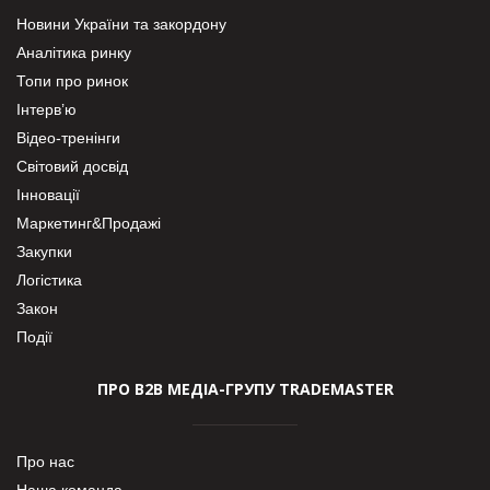
Новини України та закордону
Аналітика ринку
Топи про ринок
Інтерв’ю
Відео-тренінги
Світовий досвід
Інновації
Маркетинг&Продажі
Закупки
Логістика
Закон
Події
ПРО В2В МЕДІА-ГРУПУ TRADEMASTER
Про нас
Наша команда