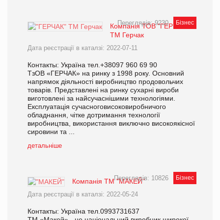
Переглядів: 9230
Бізнес
Компанія ТОВ "ГЕРЧАК"
ТМ Герчак
Дата реєстрації в каталзі: 2022-07-11
Контакты: Україна тел.+38097 960 69 90
ТзОВ «ГЕРЧАК» на ринку з 1998 року. Основний
напрямок діяльності виробництво продовольчих
товарів. Представлені на ринку сухарні вироби
виготовлені за найсучаснішими технологіями.
Експлуатація сучасноговисоковиробничого
обладнання, чітке дотримання технології
виробництва, використання виключно високоякісної
сировини та ...
детальніше
Переглядів: 10826
Бізнес
Компанія ТМ "МАКЕЙ"
Дата реєстрації в каталзі: 2022-05-24
Контакты: Україна тел.0993731637
ТМ «Макей» - це національний виробник широкої