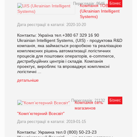
Переглядів: 8646
Бізнес
Компанія ТОВ UIS
(Ukrainian Intelligent
Systems)
Дата реєстрації в каталзі: 2020-10-20
Контакты: Україна тел.+380 67 329 16 90
Ukrainian Intelligent Systems, (UIS) - продуктова R&D
компанія, яка займається розробкою та реалізацією
комплексних рішень автоматизації логістичних
процесів для поштових операторів, e-commerce,
дистрибуційних центрів і складів. Компанія
проектує, виробляє та впроваджує комплексні
логістичні ...
детальніше
Переглядів: 21132
Бізнес
Компанія сеть
магазинов
"Комп’ютерний Всесвіт"
Дата реєстрації в каталзі: 2019-01-15
Контакты: Украина тел.0 (800) 50-23-23