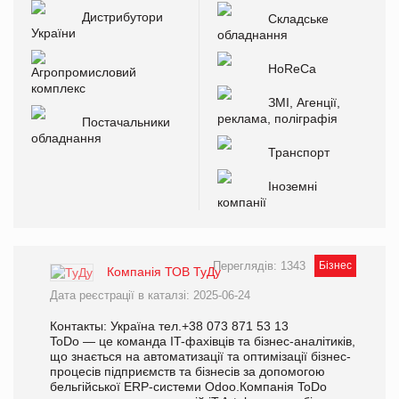
Дистрибутори
Складське
України
обладнання
HoReCa
Агропромисловий
комплекс
ЗМІ, Агенції,
реклама, поліграфія
Постачальники
обладнання
Транспорт
Іноземні
компанії
Переглядів: 1343
Бізнес
Компанія ТОВ ТуДу
Дата реєстрації в каталзі: 2025-06-24
Контакты: Україна тел.+38 073 871 53 13
ToDo — це команда IT-фахівців та бізнес-аналітиків,
що знається на автоматизації та оптимізації бізнес-
процесів підприємств та бізнесів за допомогою
бельгійської ERP-системи Odoo.Компанія ToDo