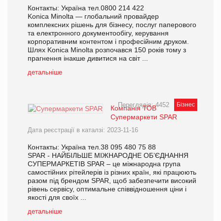
Контакты: Україна тел.0800 214 422
Konica Minolta — глобальний провайдер
комплексних рішень для бізнесу, послуг паперового
та електронного документообігу, керування
корпоративним контентом і професійним друком.
Шлях Konica Minolta розпочався 150 років тому з
прагнення інакше дивитися на світ ...
детальніше
Переглядів: 4452
Бізнес
Компанія ТОВ
Супермаркети SPAR
Дата реєстрації в каталзі: 2023-11-16
Контакты: Україна тел.38 095 480 75 88
SPAR - НАЙБІЛЬШЕ МІЖНАРОДНЕ ОБ’ЄДНАННЯ
СУПЕРМАРКЕТІВ SPAR – це міжнародна група
самостійних рітейлерів із різних країн, які працюють
разом під брендом SPAR, щоб забезпечити високий
рівень сервісу, оптимальне співвідношення ціни і
якості для своїх ...
детальніше