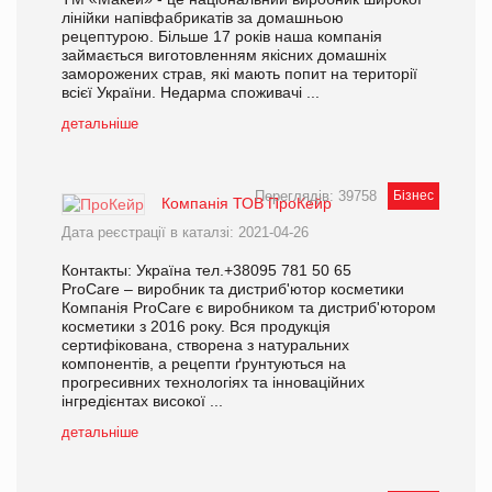
лінійки напівфабрикатів за домашньою
рецептурою. Більше 17 років наша компанія
займається виготовленням якісних домашніх
заморожених страв, які мають попит на території
всієї України. Недарма споживачі ...
детальніше
Переглядів: 39758
Бізнес
Компанія ТОВ ПроКейр
Дата реєстрації в каталзі: 2021-04-26
Контакты: Україна тел.+38095 781 50 65
ProCare – виробник та дистриб'ютор косметики
Компанія ProCare є виробником та дистриб'ютором
косметики з 2016 року. Вся продукція
сертифікована, створена з натуральних
компонентів, а рецепти ґрунтуються на
прогресивних технологіях та інноваційних
інгредієнтах високої ...
детальніше