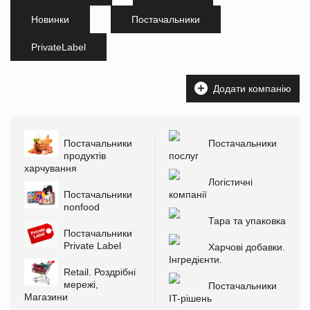
Новинки
Постачальники
PrivateLabel
Додати компанію
Постачальники
Постачальники
продуктів
послуг
харчування
Логістичні
Постачальники
компанії
nonfood
Тара та упаковка
Постачальники
Private Label
Харчові добавки.
Інгредієнти.
Retail. Роздрібні
мережі,
Постачальники
Магазини
IT-рішень