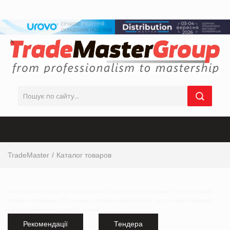
TradeMaster
Каталог товаров
каталог компаній виробників товарів, компанії, виробники, постачальники, логістичні компанії,
складське обладнання, ЗМІ, реклама, агропромисловий комплекс, послуги, каталог компаній
постачальників послуг, товарівІТ-рішення,
Рекомендації
Тендера