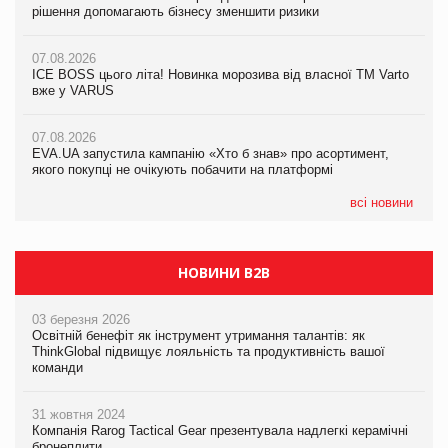
рішення допомагають бізнесу зменшити ризики
EVA.UA запустила кампанію «Хто б знав» про асортимент,
якого покупці не очікують побачити на платформі
07.08.2026
07.08.2026
Продажі Hugo Boss впали на 9%
ICE BOSS цього літа! Новинка морозива від власної ТМ Varto
06.08.2026
вже у VARUS
Смачна новинка для хвостатих: у VARUS з’явилися паучі
07.08.2026
Varto Paw expert від власної ТМ Varto!
Франція заборонила рекламні дзвінки без згоди клієнтів
07.08.2026
EVA.UA запустила кампанію «Хто б знав» про асортимент,
05.08.2026
якого покупці не очікують побачити на платформі
Мережа супермаркетів VARUS купує мережу магазинів
формату convenience store КОЛО: об’єднана компанія
налічуватиме 374 магазини
всі новини
НОВИНИ B2B
03 березня 2026
Освітній бенефіт як інструмент утримання талантів: як
ThinkGlobal підвищує лояльність та продуктивність вашої
команди
31 жовтня 2024
Компанія Rarog Tactical Gear презентувала надлегкі керамічні
бронеплити