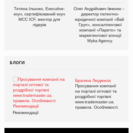
,
Тетяна Ільєнко, Executive-
Олег Андрійович Івченко —
ОВ
коуч, сертифікований коуч
директор патентно-
МСС ICF, ментор для
юридичної компанії «Вайз
лідерів
Груп», консалтингової
компанії «Парето» та
маркетингової агенції
Myka Agency.
БЛОГИ
Брагина Людмила
ї
Просування компанії
а
на порталі оптової та
роздрібної торгівлі
www.trademaster.ua.
і.
правила. Особливості.
Рекомендації
Ре