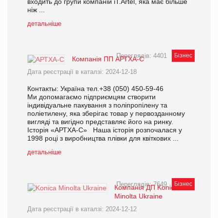
входить до групи компаній iT.Artel, яка має більше
ніж ...
детальніше
Переглядів: 4401
Бізнес
Компанія ПП АРТХА-С
Дата реєстрації в каталзі: 2024-12-18
Контакты: Україна тел.+38 (050) 450-59-46
Ми допомагаємо підприємцям створити
індивідуальне пакування з поліпропілену та
поліетилену, яка зберігає товар у первозданному
вигляді та вигідно представляє його на ринку.
Історія «АРТХА-С» Наша історія розпочалася у
1998 році з виробництва плівки для квіткових ...
детальніше
Переглядів: 7649
Бізнес
Компанія ДП Konica
Minolta Ukraine
Дата реєстрації в каталзі: 2024-12-12