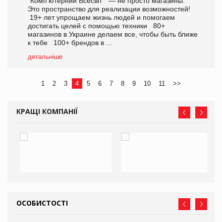
“Комп’ютерний Всесвіт” — не просто магазины.
Это пространство для реализации возможностей!
19+ лет упрощаем жизнь людей и помогаем
достигать целей с помощью техники 80+
магазинов в Украине делаем все, чтобы быть ближе
к тебе 100+ брендов в ...
детальніше
1
2
3
4
5
6
7
8
9
10
11
>>
КРАЩІ КОМПАНІЇ
ОСОБИСТОСТІ