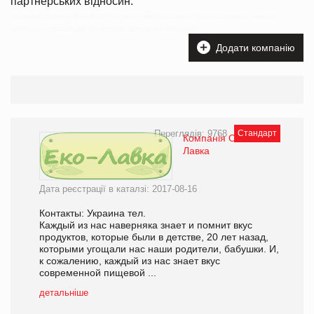
партнерських відносин.
На каждой странице Вы найдете контакты нужной розничной сети (магазина) и сможете
напрямую связаться для обсуждения партнерских отношений.
Додати компанію
Переглядів: 9768
Стандарт
Компанія ООО Эко-
Лавка
Дата реєстрації в каталзі: 2017-08-16
Контакты: Украина тел.
Каждый из нас наверняка знает и помнит вкус
продуктов, которые были в детстве, ­20 лет назад,
которыми угощали нас наши родители, бабушки. И,
к сожалению, каждый из нас знает вкус
современной пищевой ...
детальніше