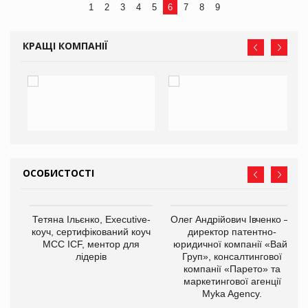
1
2
3
4
5
6
7
8
9
КРАЩІ КОМПАНІЇ
ОСОБИСТОСТІ
,
Тетяна Ільєнко, Executive-
Олег Андрійович Івченко —
ОВ
коуч, сертифікований коуч
директор патентно-
МСС ICF, ментор для
юридичної компанії «Вайз
лідерів
Груп», консалтингової
компанії «Парето» та
маркетингової агенції
Myka Agency.