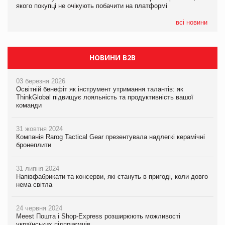
якого покупці не очікують побачити на платформі
Мережа супермаркетів VARUS купує мережу магазинів
формату convenience store КОЛО: об’єднана компанія
налічуватиме 374 магазини
всі новини
НОВИНИ B2B
03 березня 2026
Освітній бенефіт як інструмент утримання талантів: як
ThinkGlobal підвищує лояльність та продуктивність вашої
команди
31 жовтня 2024
Компанія Rarog Tactical Gear презентувала надлегкі керамічні
бронеплити
31 липня 2024
Напівфабрикати та консерви, які стануть в пригоді, коли довго
нема світла
24 червня 2024
Meest Пошта і Shop-Express розширюють можливості
українських підприємців