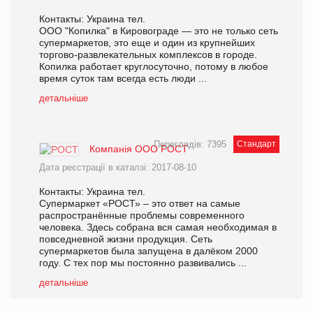
Контакты: Украина тел.
ООО "Копилка" в Кировограде — это не только сеть
супермаркетов, это еще и один из крупнейших
торгово-развлекательных комплексов в городе.
Копилка работает круглосуточно, потому в любое
время суток там всегда есть люди ...
детальніше
Переглядів: 7395
Стандарт
Компанія ООО РОСТ
Дата реєстрації в каталзі: 2017-08-10
Контакты: Украина тел.
Супермаркет «РОСТ» – это ответ на самые
распространённые проблемы современного
человека. Здесь собрана вся самая необходимая в
повседневной жизни продукция. Сеть
супермаркетов была запущена в далёком 2000
году. С тех пор мы постоянно развивались ...
детальніше