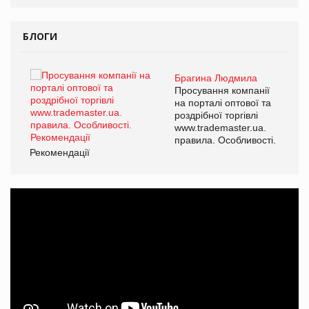
БЛОГИ
Брагина Людмила
ї
Просування компанії
а
на порталі оптової та
роздрібної торгівлі
www.trademaster.ua.
і.
правила. Особливості.
Рекомендації
Ре