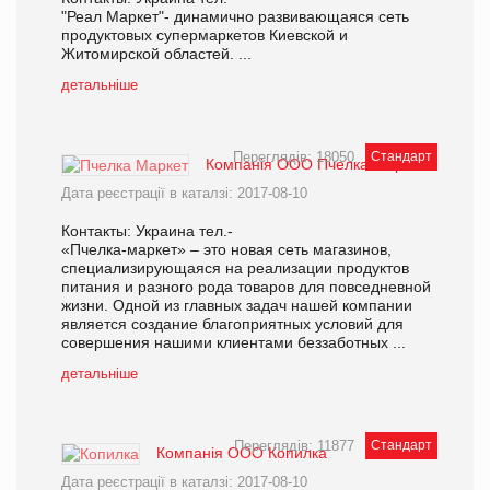
"Реал Маркет"- динамично развивающаяся сеть
продуктовых супермаркетов Киевской и
Житомирской областей. ...
детальніше
Переглядів: 18050
Стандарт
Компанія ООО Пчелка Маркет
Дата реєстрації в каталзі: 2017-08-10
Контакты: Украина тел.-
«Пчелка-маркет» – это новая сеть магазинов,
специализирующаяся на реализации продуктов
питания и разного рода товаров для повседневной
жизни. Одной из главных задач нашей компании
является создание благоприятных условий для
совершения нашими клиентами беззаботных ...
детальніше
Переглядів: 11877
Стандарт
Компанія ООО Копилка
Дата реєстрації в каталзі: 2017-08-10