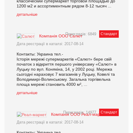
классический супермаркет торговой площадью до
1200 м2 и ассортиментным рядом 8-12 тысяч ...
детальніше
Переглядів: 6849
Стандарт
Компанія ООО Салют
Дата реєстрації в каталзі: 2017-08-14
Контакты: Украина тел.-
Історія мережі супермаркетів «Салют» бере свій
початок з відкриття першого універсаму «Салют» в
Луцьку по вул. Конякіна, 14, у 2002 році. Мережа
сьогодні нараховує 7 магазинів у Луцьку, Ковелі та
Володимирі-Волинському. Загальна торгівельна
площа мережі становить 4000 м², ...
детальніше
Переглядів: 14977
Стандарт
Компанія ООО Реал-маркет
Дата реєстрації в каталзі: 2017-08-14
Контакты: Украина тел.