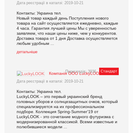
Дата реєстрації в каталзі: 2019-10-21
Контакты: Украина тел.
Новый товар каждый день Поступления нового
товара на сайт осуществляется ежедневно, каждые
4 часа. Гарантия лучшей цены Мы с уверенностью
заявляем, что наши цены ниже, чем у конкурентов.
Доставка товара от 1 дня Доставка осуществляется
любым удобным ...
детальніше
Переглядів: 3936
Стандарт
Компанія ООО LuckyLOOK
Дата реєстрації в каталзі: 2019-10-21
Контакты: Украина тел.
LuckyLOOK – это первый украинский бренд
головных уборов и солнцезащитных очков, который
специализируется на их профессиональном
подборе. Коллекция Spring-Summer'19 от
LuckyLOOK - это сочетание модного футуризма с
модернизированной классикой. Всеми известные и
полюбившиеся модели ...