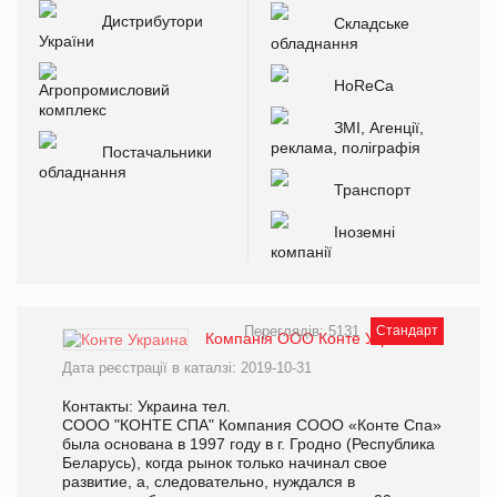
Дистрибутори
Складське
України
обладнання
HoReCa
Агропромисловий
комплекс
ЗМІ, Агенції,
реклама, поліграфія
Постачальники
обладнання
Транспорт
Іноземні
компанії
Переглядів: 5131
Стандарт
Компанія ООО Конте Украина
Дата реєстрації в каталзі: 2019-10-31
Контакты: Украина тел.
СООО "КОНТЕ СПА" Компания СООО «Конте Спа»
была основана в 1997 году в г. Гродно (Республика
Беларусь), когда рынок только начинал свое
развитие, а, следовательно, нуждался в