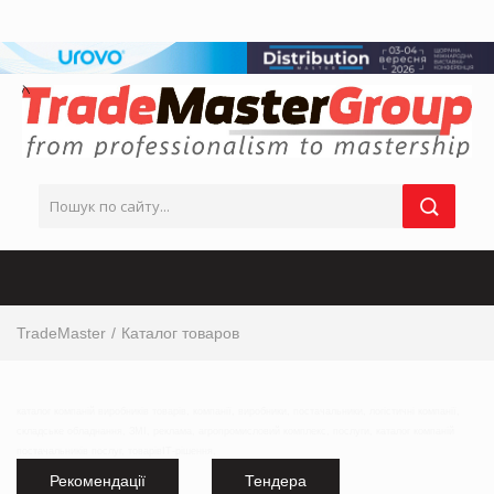
TradeMaster
Каталог товаров
каталог компаній виробників товарів, компанії, виробники, постачальники, логістичні компанії,
складське обладнання, ЗМІ, реклама, агропромисловий комплекс, послуги, каталог компаній
постачальників послуг, товарівІТ-рішення,
Рекомендації
Тендера