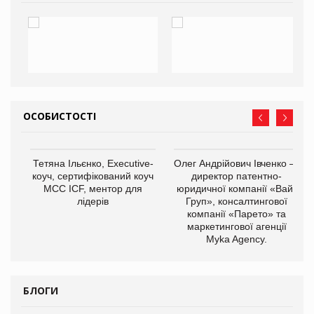
ОСОБИСТОСТІ
,
Тетяна Ільєнко, Executive-
Олег Андрійович Івченко —
ОВ
коуч, сертифікований коуч
директор патентно-
МСС ICF, ментор для
юридичної компанії «Вайз
лідерів
Груп», консалтингової
компанії «Парето» та
маркетингової агенції
Myka Agency.
БЛОГИ