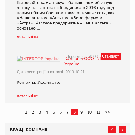
Встречайте «а+ аптеку» - больше, чем обычную
аптеку. «а+ аптека» объединила в 2016 году под
новым общим брендом такие аптечные сети, как
«Наша аптека», «Алвита», «Вежа фарм» и
«Астра». Частное предприятие «Наша аптека»
основано ...
детальніше
Переглядів: 4803
Стандарт
Компанія ООО INTERTOP
УкраЇна
Дата реєстрації в каталзі: 2019-10-21
Контакты: Украина тел.
...
детальніше
1
2
3
4
5
6
7
8
9
10
11
>>
КРАЩІ КОМПАНІЇ