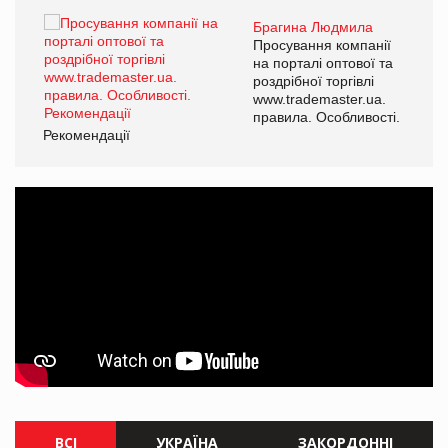
Брагина Людмила
ї
Просування компанії
а
на порталі оптової та
роздрібної торгівлі
www.trademaster.ua.
і.
правила. Особливості.
Рекомендації
Ре
ВСІ
УКРАЇНА
ЗАКОРДОННІ