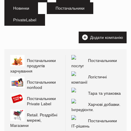
Новинки
Постачальники
PrivateLabel
Додати компанію
Постачальники
Постачальники
продуктів
послуг
харчування
Логістичні
Постачальники
компанії
nonfood
Тара та упаковка
Постачальники
Private Label
Харчові добавки.
Інгредієнти.
Retail. Роздрібні
мережі,
Постачальники
Магазини
IT-рішень