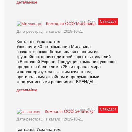
детальніше
Переглядів: 4376
Стандарт
Компанія ООО Милавица
Дата реєстрації в каталзі: 2019-10-21
Контакты: Украина тел.
Уже почти 50 лет компания Милавица
создает женское белье, являясь одним из
крупнейших производителей корсетных изделий
в Восточной Европе. Продукция компании успешно
продается более чем в 25-ти странах мира
и характеризуется высоким качеством,
оригинальным дизайном и продуманными
конструктивными решениями. БРЕНДЫ ...
детальніше
Переглядів: 4885
Стандарт
Компанія ООО а+ аптеку
Дата реєстрації в каталзі: 2019-10-21
Контакты: Украина тел.