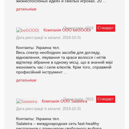
жизнеспособных идеях и смелых игроках. 20 ...
детальніше
Переглядів: 6019
Стандарт
Компанія ООО beGOODi
Дата реєстрації в каталзі: 2019-10-31
Контакты: Украина тел.
Весь спектр необхідних засобів для догляду,
відновлення, лікування та краси волосся і нігтів
відтепер зібранне в одному місці, що в значній мірі
економить час і сили клієнтів. Крім того, справжній
професійний інструмент ...
детальніше
Переглядів: 7823
Стандарт
Компанія ООО Salateira
Дата реєстрації в каталзі: 2019-10-31
Контакты: Украина тел.
Salateira – международная сеть fast-healthy
ресторанов с принципом свободного выбора