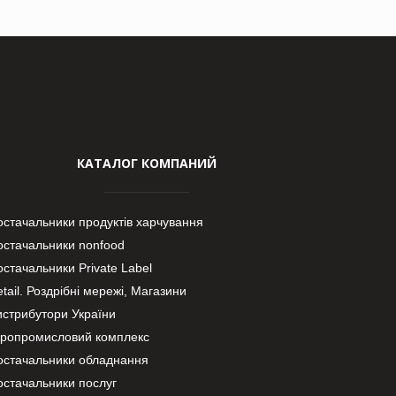
КАТАЛОГ КОМПАНИЙ
остачальники продуктів харчування
остачальники nonfood
стачальники Private Label
tail. Роздрібні мережі, Магазини
истрибутори України
гропромисловий комплекс
остачальники обладнання
остачальники послуг