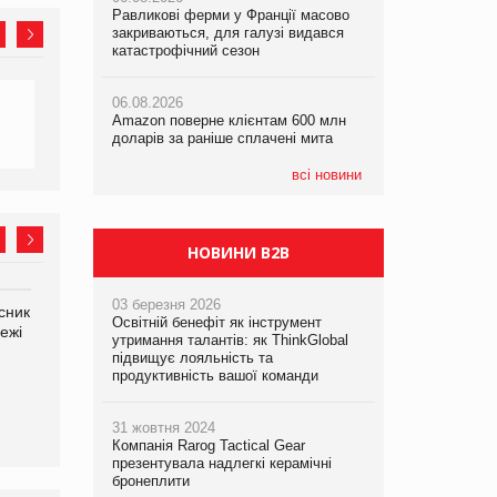
Равликові ферми у Франції масово
Amazon поверне клієнтам 600 млн
закриваються, для галузі видався
доларів за раніше сплачені мита
катастрофічний сезон
05.08.2026
Смачне поповнення дитячого меню:
05.08.2026
у VARUS з’явилися новинки від ТМ
06.08.2026
У Євросоюзі набули чинності нові
ТОКЕРИ
Amazon поверне клієнтам 600 млн
правила щодо штучного інтелекту
доларів за раніше сплачені мита
05.08.2026
Сергій Лісунов про заморожені
всі новини
хлібобулочні вироби на
PrivateLabel&FMCG Master 2026
НОВИНИ B2B
03 березня 2026
сник
Олексій Логачов-Михайлов
Яна Сараніна, директор
Освітній бенефіт як інструмент
ежі
Файно маркет Директор
компанії «УкраМарин»
утримання талантів: як ThinkGlobal
департаменту з
підвищує лояльність та
виробництва
продуктивність вашої команди
31 жовтня 2024
Компанія Rarog Tactical Gear
презентувала надлегкі керамічні
бронеплити