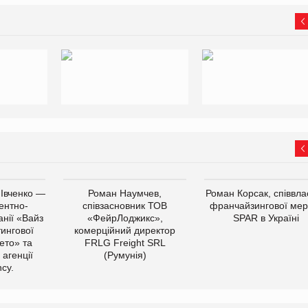
 Івченко —
Роман Наумчев,
Роман Корсак, співвла
ентно-
співзасновник ТОВ
франчайзингової мер
нії «Вайз
«ФейрЛоджикс»,
SPAR в Україні
тингової
комерційний директор
ето» та
FRLG Freight SRL
 агенції
(Румунія)
cy.