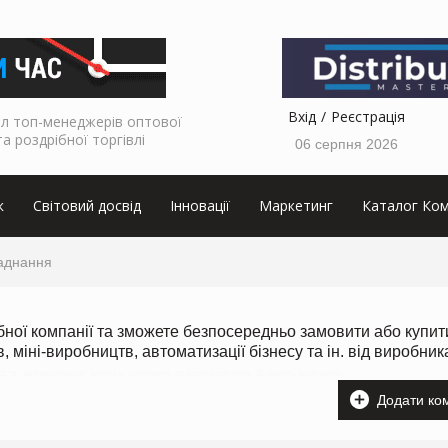
Вхід
Реєстрація
л топ-менеджерів оптової
та роздрібної торгівлі
06 серпня 2026
к
Світовий досвід
Інновації
Маркетинг
Каталог Ком
аднання
ібної компанії та зможете безпосередньо замовити або купит
 міні-виробництв, автоматизації бізнесу та ін. від виробник
дств, автоматизации бизнеса. напрямую от производителя. Добавить компанию.
Додати ко