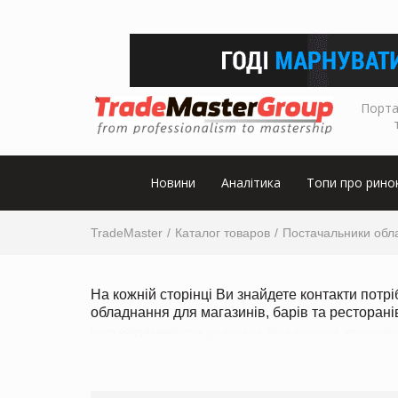
Порта
Новини
Аналітика
Топи про рино
TradeMaster
Каталог товаров
Постачальники обл
На кожній сторінці Ви знайдете контакти потр
обладнання для магазинів, барів та ресторанів,
Купить
оборудование
оптом для, магазинов, баров, ресторанов, мини-произво