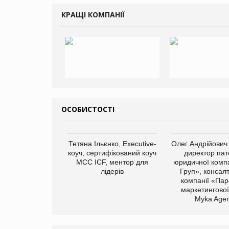
КРАЩІ КОМПАНІЇ
ОСОБИСТОСТІ
Тетяна Ільєнко, Executive-
Олег Андрійович
коуч, сертифікований коуч
директор пат
МСС ICF, ментор для
юридичної компа
лідерів
Груп», консал
компанії «Пар
маркетингової
Myka Agen