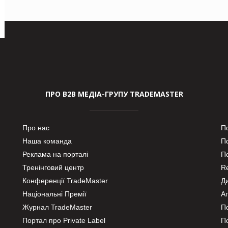
ПРО В2В МЕДІА-ГРУПУ TRADEMASTER
Про нас
П
Наша команда
П
Реклама на порталі
По
Тренінговий центр
Re
Конференції TradeMaster
Д
Національні Премії
А
Журнал TradeMaster
П
Портал про Private Label
П