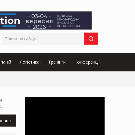
паній
Логістика
Тренінги
Конференції
и
а.
мпанію