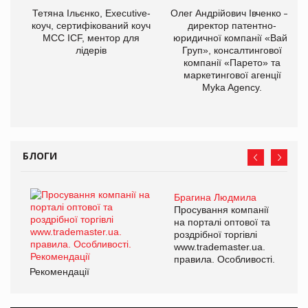
Тетяна Ільєнко, Executive-
Олег Андрійович Івченко —
коуч, сертифікований коуч
директор патентно-
МСС ICF, ментор для
юридичної компанії «Вайз
лідерів
Груп», консалтингової
компанії «Парето» та
маркетингової агенції
Myka Agency.
БЛОГИ
Брагина Людмила
Просування компанії
на порталі оптової та
роздрібної торгівлі
www.trademaster.ua.
правила. Особливості.
Рекомендації