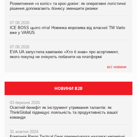
Розмитнення «з коліс» та крос-докінг: як оперативні логістичні
07.08.2026
Kraft Heinz скоротила збиток у першому півріччі
рішення допомагають бізнесу зменшити ризики
EVA.UA запустила кампанію «Хто б знав» про асортимент,
якого покупці не очікують побачити на платформі
07.08.2026
07.08.2026
Продажі Hugo Boss впали на 9%
ICE BOSS цього літа! Новинка морозива від власної ТМ Varto
06.08.2026
вже у VARUS
Смачна новинка для хвостатих: у VARUS з’явилися паучі
07.08.2026
Varto Paw expert від власної ТМ Varto!
Франція заборонила рекламні дзвінки без згоди клієнтів
07.08.2026
EVA.UA запустила кампанію «Хто б знав» про асортимент,
05.08.2026
якого покупці не очікують побачити на платформі
Мережа супермаркетів VARUS купує мережу магазинів
формату convenience store КОЛО: об’єднана компанія
налічуватиме 374 магазини
всі новини
НОВИНИ B2B
03 березня 2026
Освітній бенефіт як інструмент утримання талантів: як
ThinkGlobal підвищує лояльність та продуктивність вашої
команди
31 жовтня 2024
Компанія Rarog Tactical Gear презентувала надлегкі керамічні