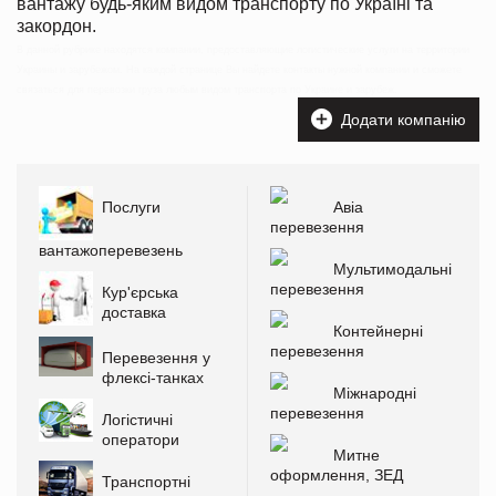
вантажу будь-яким видом транспорту по Україні та
закордон.
В данной рубрике находятся компании, предоставляющие логистические услуги на территории
Украины и зарубежом. На каждой странице Вы найдете контакты нужной компании и сможете
связаться для перевозки груза любым видом транспорта по Украине и зарубеж.
Додати компанію
Послуги
Авіа
перевезення
вантажоперевезень
Мультимодальні
перевезення
Кур'єрська
доставка
Контейнерні
перевезення
Перевезення у
флексі-танках
Міжнародні
перевезення
Логістичні
оператори
Митне
оформлення, ЗЕД
Транспортні