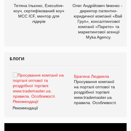
,
Тетяна Ільєнко, Executive-
Олег Андрійович Івченко —
ОВ
коуч, сертифікований коуч
директор патентно-
МСС ICF, ментор для
юридичної компанії «Вайз
лідерів
Груп», консалтингової
компанії «Парето» та
маркетингової агенції
Myka Agency.
БЛОГИ
Брагина Людмила
ї
Просування компанії
а
на порталі оптової та
роздрібної торгівлі
www.trademaster.ua.
і.
правила. Особливості.
Рекомендації
Ре