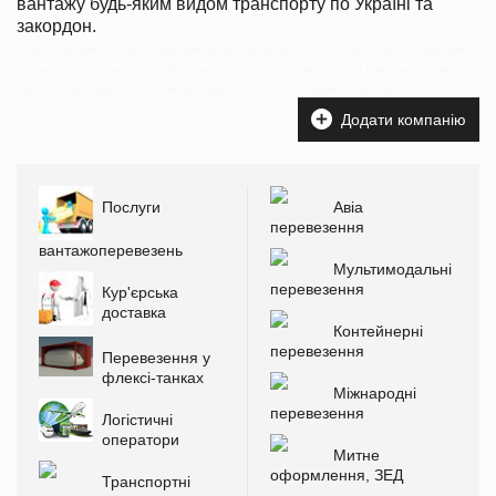
вантажу будь-яким видом транспорту по Україні та
закордон.
В данной рубрике находятся компании, предоставляющие логистические услуги на территории
Украины и зарубежом. На каждой странице Вы найдете контакты нужной компании и сможете
связаться для перевозки груза любым видом транспорта по Украине и зарубеж.
Додати компанію
Послуги
Авіа
перевезення
вантажоперевезень
Мультимодальні
перевезення
Кур'єрська
доставка
Контейнерні
перевезення
Перевезення у
флексі-танках
Міжнародні
перевезення
Логістичні
оператори
Митне
оформлення, ЗЕД
Транспортні