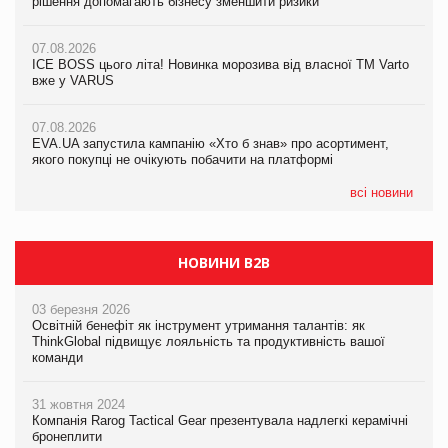
рішення допомагають бізнесу зменшити ризики
EVA.UA запустила кампанію «Хто б знав» про асортимент,
якого покупці не очікують побачити на платформі
07.08.2026
07.08.2026
Продажі Hugo Boss впали на 9%
ICE BOSS цього літа! Новинка морозива від власної ТМ Varto
06.08.2026
вже у VARUS
Смачна новинка для хвостатих: у VARUS з’явилися паучі
07.08.2026
Varto Paw expert від власної ТМ Varto!
Франція заборонила рекламні дзвінки без згоди клієнтів
07.08.2026
EVA.UA запустила кампанію «Хто б знав» про асортимент,
05.08.2026
якого покупці не очікують побачити на платформі
Мережа супермаркетів VARUS купує мережу магазинів
формату convenience store КОЛО: об’єднана компанія
налічуватиме 374 магазини
всі новини
НОВИНИ B2B
03 березня 2026
Освітній бенефіт як інструмент утримання талантів: як
ThinkGlobal підвищує лояльність та продуктивність вашої
команди
31 жовтня 2024
Компанія Rarog Tactical Gear презентувала надлегкі керамічні
бронеплити