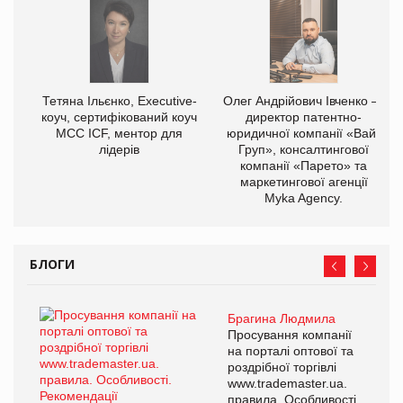
Тетяна Ільєнко, Executive-
Олег Андрійович Івченко —
коуч, сертифікований коуч
директор патентно-
МСС ICF, ментор для
юридичної компанії «Вайз
лідерів
Груп», консалтингової
компанії «Парето» та
маркетингової агенції
Myka Agency.
БЛОГИ
Брагина Людмила
Просування компанії
на порталі оптової та
роздрібної торгівлі
www.trademaster.ua.
правила. Особливості.