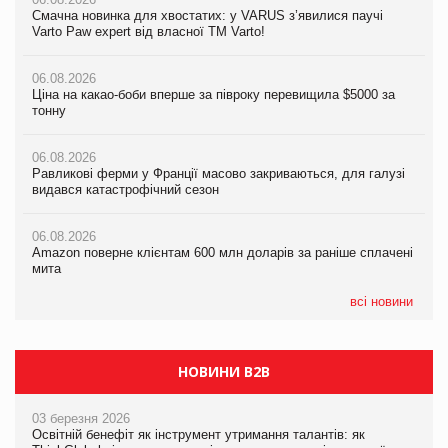
Смачна новинка для хвостатих: у VARUS з’явилися паучі
Мережа супермаркетів VARUS купує мережу магазинів
Ціна на какао-боби вперше за півроку перевищила $5000 за
Varto Paw expert від власної ТМ Varto!
формату convenience store КОЛО: об’єднана компанія
тонну
налічуватиме 374 магазини
06.08.2026
06.08.2026
Ціна на какао-боби вперше за півроку перевищила $5000 за
05.08.2026
Равликові ферми у Франції масово закриваються, для галузі
тонну
Російська атака 5 серпня стала одним із наймасштабніших
видався катастрофічний сезон
ударів по українському бізнесу за час повномасштабної війни
06.08.2026
06.08.2026
Равликові ферми у Франції масово закриваються, для галузі
05.08.2026
Amazon поверне клієнтам 600 млн доларів за раніше сплачені
видався катастрофічний сезон
Смачне поповнення дитячого меню: у VARUS з’явилися
мита
новинки від ТМ ТОКЕРИ
06.08.2026
05.08.2026
Amazon поверне клієнтам 600 млн доларів за раніше сплачені
05.08.2026
У Євросоюзі набули чинності нові правила щодо штучного
мита
Сергій Лісунов про заморожені хлібобулочні вироби на
інтелекту
PrivateLabel&FMCG Master 2026
всі новини
НОВИНИ B2B
03 березня 2026
Освітній бенефіт як інструмент утримання талантів: як