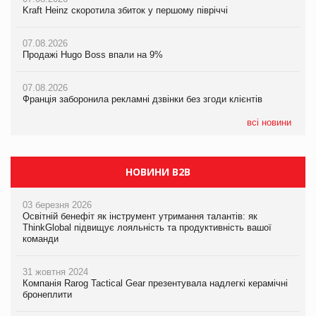
Kraft Heinz скоротила збиток у першому півріччі
Смачна новинка для хвостатих: у VARUS з’явилися паучі
06.08.2026
Varto Paw expert від власної ТМ Varto!
Починають діяти нові правила імпорту продукції тваринного
07.08.2026
походження до ЄС
Продажі Hugo Boss впали на 9%
05.08.2026
Мережа супермаркетів VARUS купує мережу магазинів
06.08.2026
формату convenience store КОЛО: об’єднана компанія
07.08.2026
Аргентина повертається з продуктами птахівництва на
налічуватиме 374 магазини
Франція заборонила рекламні дзвінки без згоди клієнтів
європейський ринок
05.08.2026
всі новини
Російська атака 5 серпня стала одним із наймасштабніших
ударів по українському бізнесу за час повномасштабної війни
НОВИНИ B2B
03 березня 2026
Освітній бенефіт як інструмент утримання талантів: як
ThinkGlobal підвищує лояльність та продуктивність вашої
команди
31 жовтня 2024
Компанія Rarog Tactical Gear презентувала надлегкі керамічні
бронеплити