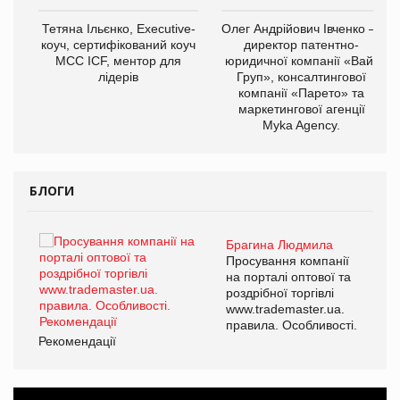
,
Тетяна Ільєнко, Executive-
Олег Андрійович Івченко —
ОВ
коуч, сертифікований коуч
директор патентно-
МСС ICF, ментор для
юридичної компанії «Вайз
лідерів
Груп», консалтингової
компанії «Парето» та
маркетингової агенції
Myka Agency.
БЛОГИ
Брагина Людмила
ї
Просування компанії
а
на порталі оптової та
роздрібної торгівлі
www.trademaster.ua.
і.
правила. Особливості.
Рекомендації
Ре