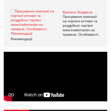
Брагина Людмила
ї
Просування компанії
а
на порталі оптової та
роздрібної торгівлі
www.trademaster.ua.
і.
правила. Особливості.
Рекомендації
Ре