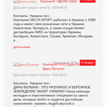
Компанія - Делта спорт
Дата реєстрації в каталзі: 2019-08-27
Контакты: Украина тел.-
Компания DELTA SPORT работает в Украине с 1998
года и имеет свои розничные сети в Украине,
Казахстане, Беларуси, а также осуществляет
дистрибуцию NIKE на территории Украины,
Беларуси, Казахстана, Грузии, Армении, Молдовы
и ...
детальніше
Переглядів: 4031
Стандарт
Компанія ООО Дары Волыни
Дары Волыни
Дата реєстрації в каталзі: 2019-08-27
Контакты: Украина тел.-
ДАРЫ ВОЛЫНИ - ЭТО РАЗУМНОЕ И БЕРЕЖНОЕ
ЗЕМЛЕДЕЛИЕ SMART FARMING! Наша команда:
молодые и перспективные специалисты своего
дела, которые любят и гордятся достойным
назначению: кормить людей вкусной и