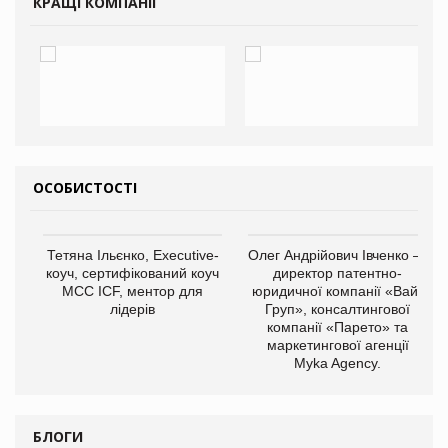
КРАЩІ КОМПАНІЇ
ОСОБИСТОСТІ
,
Тетяна Ільєнко, Executive-
Олег Андрійович Івченко —
ОВ
коуч, сертифікований коуч
директор патентно-
МСС ICF, ментор для
юридичної компанії «Вайз
лідерів
Груп», консалтингової
компанії «Парето» та
маркетингової агенції
Myka Agency.
БЛОГИ