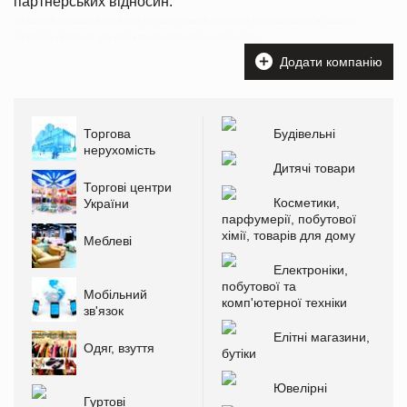
партнерських відносин.
На каждой странице Вы найдете контакты нужной розничной сети (магазина) и сможете
напрямую связаться для обсуждения партнерских отношений.
Додати компанію
Торгова
Будівельні
нерухомість
Дитячі товари
Торгові центри
Косметики,
України
парфумерії, побутової
хімії, товарів для дому
Меблеві
Електроніки,
побутової та
Мобільний
комп'ютерної техніки
зв'язок
Елітні магазини,
Одяг, взуття
бутіки
Ювелірні
Гуртові