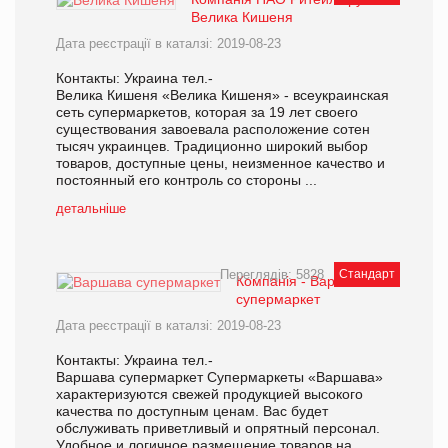
Велика Кишеня
Дата реєстрації в каталзі: 2019-08-23
Контакты: Украина тел.-
Велика Кишеня «Велика Кишеня» - всеукраинская
сеть супермаркетов, которая за 19 лет своего
существования завоевала расположение сотен
тысяч украинцев. Традиционно широкий выбор
товаров, доступные цены, неизменное качество и
постоянный его контроль со стороны ...
детальніше
Переглядів: 5828
Стандарт
Компанія - Варшава
супермаркет
Дата реєстрації в каталзі: 2019-08-23
Контакты: Украина тел.-
Варшава супермаркет Супермаркеты «Варшава»
характеризуются свежей продукцией высокого
качества по доступным ценам. Вас будет
обслуживать приветливый и опрятный персонал.
Удобное и логичное размещение товаров на