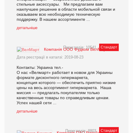
стильные аксессуары. Ми предлагаем вам
наилучшее решение в области мобильной связи и
оказываем всю необходимую техническую
поддержку. В нашем ассортименте ...
детальніше
Переглядів: 10541
Стандарт
Компанія ООО Фудком ВелМарт
Дата реєстрації в каталзі: 2019-08-23
Контакты: Украина тел.-
О нас «Велмарт» работает в новом для Украины
формате дисконтного гипермаркета,
концепция которого — обеспечить приятно низкие
цены на весь ассортимент гипермаркета. Наша
миссия — предлагать покупателям только
качественные товары по справедливым ценам.
Успех нашей сети ...
детальніше
Переглядів: 8803
Стандарт
Компанія ПАО Ритейл Групп