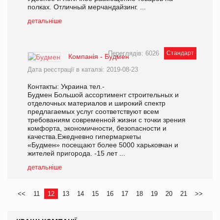
полках. Отличный мерчандайзинг. ...
детальніше
Переглядів: 6026
Стандарт
Компанія - Будмен
Дата реєстрації в каталзі: 2019-08-23
Контакты: Украина тел.-
Будмен Большой ассортимент строительных и
отделочных материалов и широкий спектр
предлагаемых услуг соответствуют всем
требованиям современной жизни с точки зрения
комфорта, экономичности, безопасности и
качества.Ежедневно гипермаркеты
«Будмен» посещают более 5000 харьковчан и
жителей пригорода. -15 лет ...
детальніше
<<
11
12
13
14
15
16
17
18
19
20
21
>>