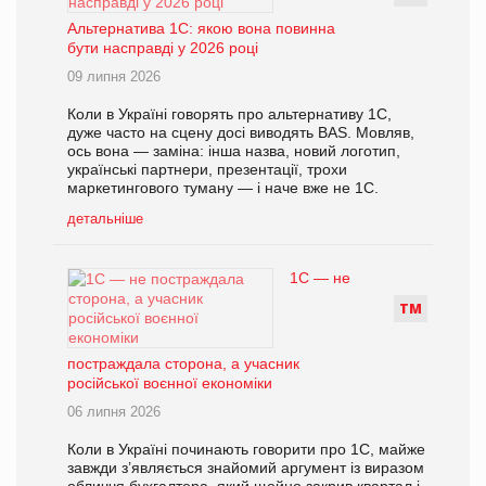
Альтернатива 1С: якою вона повинна
бути насправді у 2026 році
09 липня 2026
Коли в Україні говорять про альтернативу 1С,
дуже часто на сцену досі виводять BAS. Мовляв,
ось вона — заміна: інша назва, новий логотип,
українські партнери, презентації, трохи
маркетингового туману — і наче вже не 1С.
детальніше
1С — не
Т
М
постраждала сторона, а учасник
російської воєнної економіки
06 липня 2026
Коли в Україні починають говорити про 1С, майже
завжди з’являється знайомий аргумент із виразом