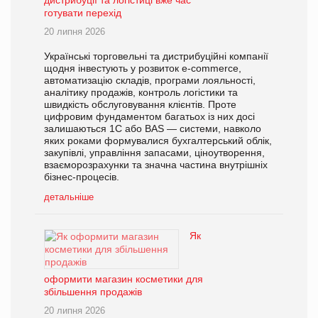
дистрибуції та логістиці вже час
готувати перехід
20 липня 2026
Українські торговельні та дистрибуційні компанії
щодня інвестують у розвиток e-commerce,
автоматизацію складів, програми лояльності,
аналітику продажів, контроль логістики та
швидкість обслуговування клієнтів. Проте
цифровим фундаментом багатьох із них досі
залишаються 1С або BAS — системи, навколо
яких роками формувалися бухгалтерський облік,
закупівлі, управління запасами, ціноутворення,
взаєморозрахунки та значна частина внутрішніх
бізнес-процесів.
детальніше
Як
оформити магазин косметики для
збільшення продажів
20 липня 2026