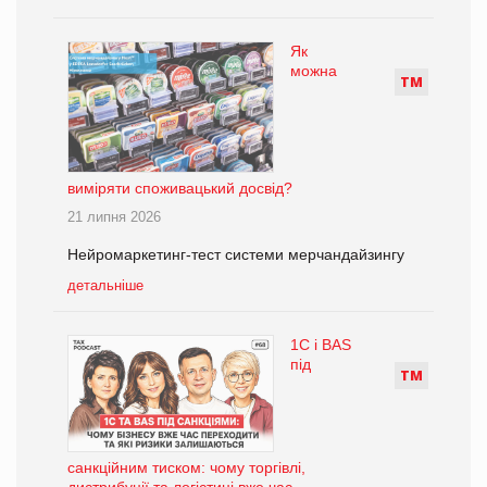
Як
можна
Т
М
виміряти споживацький досвід?
21 липня 2026
Нейромаркетинг-тест системи мерчандайзингу
детальніше
1С і BAS
під
Т
М
санкційним тиском: чому торгівлі,