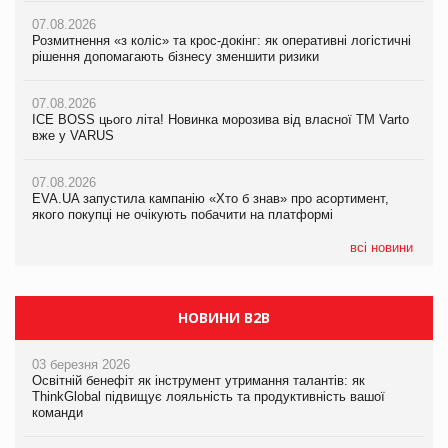
07.08.2026
07.08.2026
Розмитнення «з коліс» та крос-докінг: як оперативні логістичні
07.08.2026
Kraft Heinz скоротила збиток у першому півріччі
рішення допомагають бізнесу зменшити ризики
EVA.UA запустила кампанію «Хто б знав» про асортимент,
якого покупці не очікують побачити на платформі
07.08.2026
07.08.2026
Продажі Hugo Boss впали на 9%
ICE BOSS цього літа! Новинка морозива від власної ТМ Varto
06.08.2026
вже у VARUS
Смачна новинка для хвостатих: у VARUS з’явилися паучі
07.08.2026
Varto Paw expert від власної ТМ Varto!
Франція заборонила рекламні дзвінки без згоди клієнтів
07.08.2026
EVA.UA запустила кампанію «Хто б знав» про асортимент,
05.08.2026
якого покупці не очікують побачити на платформі
Мережа супермаркетів VARUS купує мережу магазинів
формату convenience store КОЛО: об’єднана компанія
налічуватиме 374 магазини
всі новини
НОВИНИ B2B
03 березня 2026
Освітній бенефіт як інструмент утримання талантів: як
ThinkGlobal підвищує лояльність та продуктивність вашої
команди