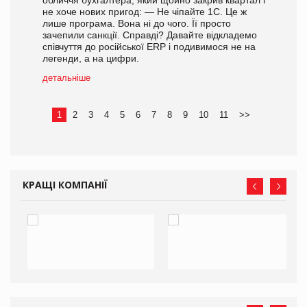
обличчя бухгалтера, який щойно закрив квартал і
не хоче нових пригод: — Не чіпайте 1С. Це ж
лише програма. Вона ні до чого. Її просто
зачепили санкції. Справді? Давайте відкладемо
співчуття до російської ERP і подивимося не на
легенди, а на цифри.
детальніше
1
2
3
4
5
6
7
8
9
10
11
>>
КРАЩІ КОМПАНІЇ