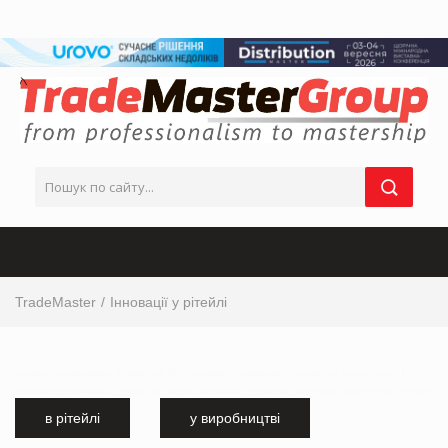
TradeMaster
Інновації у рітейлі
інтервю від виробника, інтервю від ТОП-керівника з маркетингу, інтервю від маркетолога, ТОП
інтервю від виробника, інтервю від мережі магазинів, інтервю від виробника продуктових товарів
в рітейлі
у виробництві