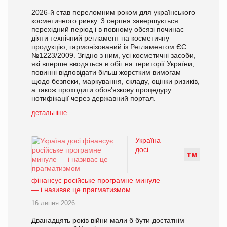
2026-й став переломним роком для українського
косметичного ринку. 3 серпня завершується
перехідний період і в повному обсязі починає
діяти технічний регламент на косметичну
продукцію, гармонізований із Регламентом ЄС
№1223/2009. Згідно з ним, усі косметичні засоби,
які вперше вводяться в обіг на території України,
повинні відповідати більш жорстким вимогам
щодо безпеки, маркування, складу, оцінки ризиків,
а також проходити обов'язкову процедуру
нотифікації через державний портал.
детальніше
Україна
досі
Т
М
фінансує російське програмне минуле
— і називає це прагматизмом
16 липня 2026
Дванадцять років війни мали б бути достатнім