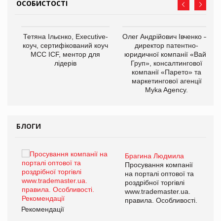
ОСОБИСТОСТІ
,
Тетяна Ільєнко, Executive-
Олег Андрійович Івченко —
ОВ
коуч, сертифікований коуч
директор патентно-
МСС ICF, ментор для
юридичної компанії «Вайз
лідерів
Груп», консалтингової
компанії «Парето» та
маркетингової агенції
Myka Agency.
БЛОГИ
Брагина Людмила
ї
Просування компанії
а
на порталі оптової та
роздрібної торгівлі
www.trademaster.ua.
і.
правила. Особливості.
Рекомендації
Ре