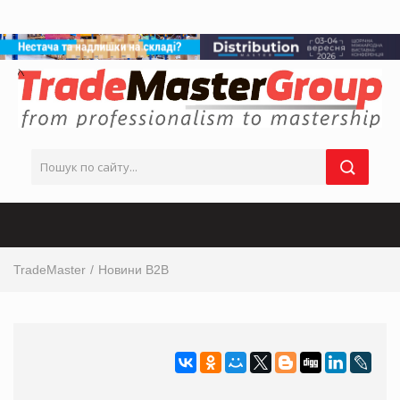
TradeMaster
Новини B2B