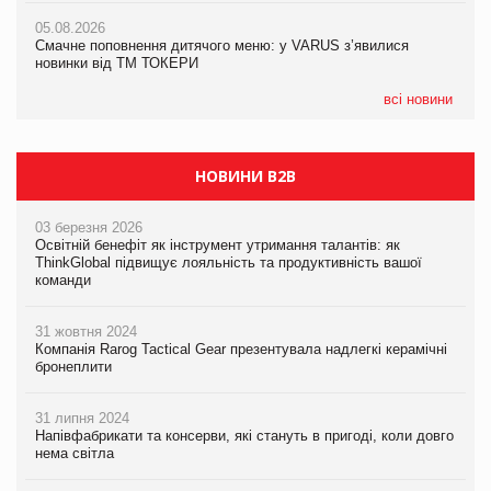
AstraZeneca обговорює найбільшу угоду десятиліття
05.08.2026
04.08.2026
Смачне поповнення дитячого меню: у VARUS з’явилися
Через атаку РФ у Дніпрі пошкоджено склад шоколаду
новинки від ТМ ТОКЕРИ
Millennium
всі новини
НОВИНИ B2B
03 березня 2026
Освітній бенефіт як інструмент утримання талантів: як
ThinkGlobal підвищує лояльність та продуктивність вашої
команди
31 жовтня 2024
Компанія Rarog Tactical Gear презентувала надлегкі керамічні
бронеплити
31 липня 2024
Напівфабрикати та консерви, які стануть в пригоді, коли довго
нема світла