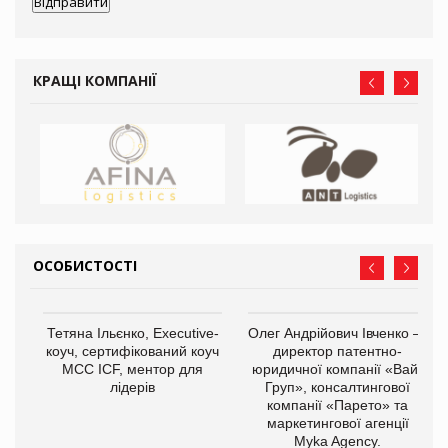
КРАЩІ КОМПАНІЇ
ОСОБИСТОСТІ
,
Тетяна Ільєнко, Executive-
Олег Андрійович Івченко —
ОВ
коуч, сертифікований коуч
директор патентно-
МСС ICF, ментор для
юридичної компанії «Вайз
лідерів
Груп», консалтингової
компанії «Парето» та
маркетингової агенції
Myka Agency.