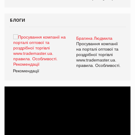
БЛОГИ
Брагина Людмила
ї
Просування компанії
а
на порталі оптової та
роздрібної торгівлі
www.trademaster.ua.
і.
правила. Особливості.
Рекомендації
Ре